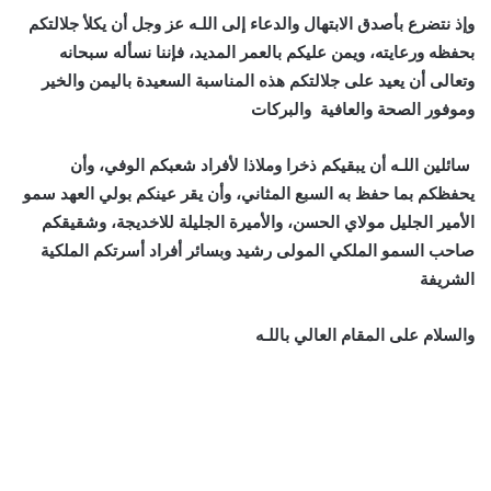
وإذ نتضرع بأصدق الابتهال والدعاء إلى اللـه عز وجل أن يكلأ جلالتكم
بحفظه ورعايته، ويمن عليكم بالعمر المديد، فإننا نسأله سبحانه
وتعالى أن يعيد على جلالتكم هذه المناسبة السعيدة باليمن والخير
وموفور الصحة والعافية
والبركات
سائلين اللـه أن يبقيكم ذخرا وملاذا لأفراد شعبكم الوفي، وأن
يحفظكم بما حفظ به السبع المثاني، وأن يقر عينكم بولي العهد سمو
الأمير الجليل مولاي الحسن، والأميرة الجليلة للاخديجة، وشقيقكم
صاحب السمو الملكي المولى رشيد وبسائر أفراد أسرتكم الملكية
الشريفة
والسلام على المقام العالي باللـه