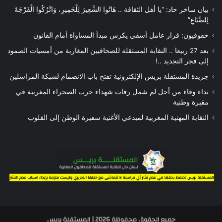
بيان ساخر حاد: “يا أهل الثقافة .. هَاتُوا الشَّعِيرَ لِلْحَمِيرِ، وَاتْرُكُوا الْفَرْجَةَ
لِلضِّبَاعِ”
حقوقيون: قرار عامل أسفي يكرس مبدأ المساواة أمام القانون
بعد 27 ربيعا .. النقابة المستقلة للصحافيين المغاربة من أمسيات الصمود
إلى فجر التجديد ..!
جريدة المستقلة بريس الإلكترونية تفتح باب الانضمام لشبكة المراسلين
نداء وفاء من أجل لم شمل رفات شهداء حرب الصحراء المغربية في
مقبرة وطنية
النقابة المهنية المغربية لمبدعي الأغنية سفيرة الوطن إلى القلوب
جميع الحقوق محفوظة 2026 | المستقلة بريس