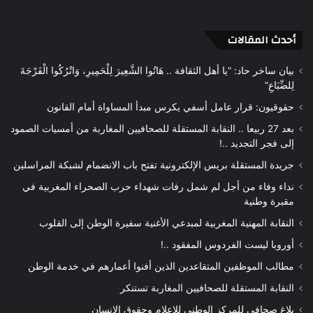
الويب
أحدث المقالات
بيان ساخر حاد: “يا أهل الثقافة .. هَاتُوا الشَّعِيرَ لِلْحَمِيرِ، وَاتْرُكُوا الْفَرْجَةَ
لِلضِّبَاعِ”
حقوقيون: قرار عامل أسفي يكرس مبدأ المساواة أمام القانون
بعد 27 ربيعا .. النقابة المستقلة للصحافيين المغاربة من أمسيات الصمود
إلى فجر التجديد ..!
جريدة المستقلة بريس الإلكترونية تفتح باب الانضمام لشبكة المراسلين
نداء وفاء من أجل لم شمل رفات شهداء حرب الصحراء المغربية في
مقبرة وطنية
النقابة المهنية المغربية لمبدعي الأغنية سفيرة الوطن إلى القلوب
أوروبا ليست الفردوس المفقود ..!
مطالب الموظفين المتقاعدين الذين أفنوا أعمارهم في خدمة الوطن
النقابة المستقلة للصحافيين المغاربة تستنكر
بلاغ صحافي للمركز الوطني للإعلام وحقوق الإنسان