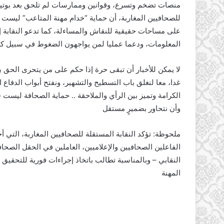
منصات تضخم وتسرع، وقوانين وممارسات لم تلحق بعد بوتيرة 
للصحافيين المغاربة، أن حماية “خدام مهنة المتاعب” ليست 
على مساحات حقيقية للنقاش والمساءلة، كما تدعو النقابة إلى 
المعلومات، ودعما عمليا لمن يواجهون الضغوط في سبيل 
لا يمكن للأخبار أن تبقى حرة إذا حكم على من يتحرى الحق 
غدا، معا لنغلق باب التسطيح والتشهير، ونفتح أبواب الدفاع ا
الكرامة وتميز بين الرأي والملاحقة .. حماية الصحافة ليس
وأن نتحاور بضميرٍ مستقل
الفاعلين الصحافيين والإعلاميين، العاملين في الحقل الصحاف
النقابي – وبالمناسبة تطالب باتخاذ إجراءات فورية للتحقيق
المهنة