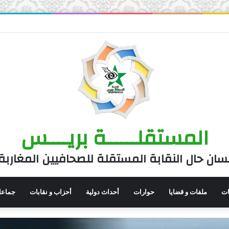
المستقلــــــة بريــــس
سان حال النقابة المستقلة للصحافيين المغاربة
نات
ملفات و قضايا
حوارات
أحداث دولية
أحزاب و نقابات
جماعا