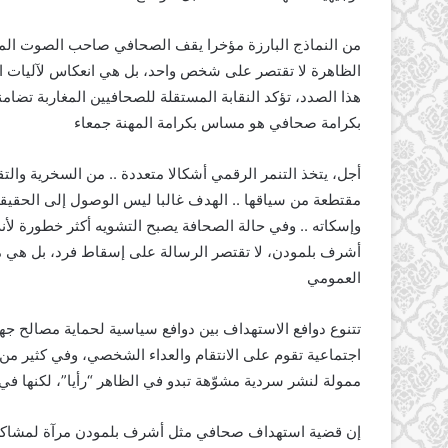
من النماذج البارزة مؤخرا يقف الصحافي صاحب الصوت الم
الظاهرة لا تقتصر على شخص واحد، بل هي انعكاس لآليات اجت
هذا الصدد، تؤكد النقابة المستقلة للصحافيين المغاربة تضا
بكرامة صحافي هو مساس بكرامة المهنة جمعاء
أجل، يتخذ التنمر الرقمي أشكالا متعددة .. من السخرية والت
مقتطعة من سياقها .. الهدف غالبا ليس الوصول إلى الحقيق
وإسكاته .. وفي حالة الصحافة يصبح التشويه أكثر خطورة لأن
أشرف بلمودن، لا تقتصر الرسالة على إسقاط فرد، بل هي م
العمومي
تتنوع دوافع الاستهداف بين دوافع سياسية لحماية مصالح جهة
اجتماعية تقوم على الانتقام والعداء الشخصي، وفي كثير م
ممولة لنشر سردية مشوّهة تبدو في الظاهر “رأيا”، لكنها ف
إن قضية استهداف صحافي مثل أشرف بلمودن مرآة لمشاكل أو