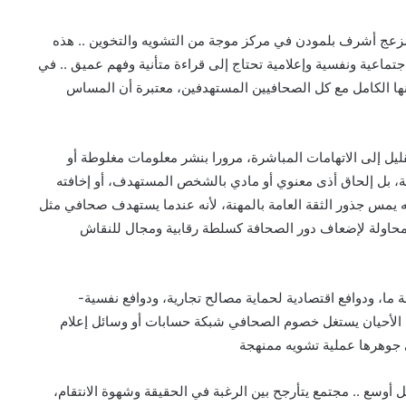
زعج أشرف بلمودن في مركز موجة من التشويه والتخوين .. هذه
ماعية ونفسية وإعلامية تحتاج إلى قراءة متأنية وفهم عميق .. في
منها الكامل مع كل الصحافيين المستهدفين، معتبرة أن المساس
قليل إلى الاتهامات المباشرة، مرورا بنشر معلومات مغلوطة أو
ة، بل إلحاق أذى معنوي أو مادي بالشخص المستهدف، أو إخافته
ه يمس جذور الثقة العامة بالمهنة، لأنه عندما يستهدف صحافي مثل
حاولة لإضعاف دور الصحافة كسلطة رقابية ومجال للنقاش
 ما، ودوافع اقتصادية لحماية مصالح تجارية، ودوافع نفسية-
ن الأحيان يستغل خصوم الصحافي شبكة حسابات أو وسائل إعلام
ي جوهرها عملية تشويه ممنهجة
سع .. مجتمع يتأرجح بين الرغبة في الحقيقة وشهوة الانتقام،