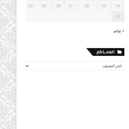
30
29
28
27
26
25
24
31
« يوليو
المحــاكم
المحــاكم