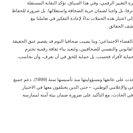
التغيير الرقمي، وفي هذا السياق، تؤكد النقابة المستقلة
ترفا، بل واجبا لضمان حرية الصحافة واستقلالها، بل ضرورة للحفاظ
اعتبار هذه الحملات نداءً لإعادة التفكير في تعاملنا مع
كشف الحقائق
بالقضاء الاجتماعي؛ وما يصيب صحافيا اليوم قد يقصم عنق الحقيقة
لقانوني والنفسي للصحافيين، ولنعيد بناء ثقافة رقمية تحترم
ت حماية لأفراد فحسب، بل حماية للحق في أن نعرف، وأن نحاسب،
ملحوظة: تؤكد النقابة المستقلة للصحافيين المغاربة، التي أخذت على عاتقها ومسؤوليتها منذ تأسيسها سنة (1999)، دعم جميع
ي والإعلامي الوطني، – حتى الذين يختلفون معها في الاختيار
 في الحادث، مع التأكيد على ضرورة ضمان بيئة آمنة لممارسة