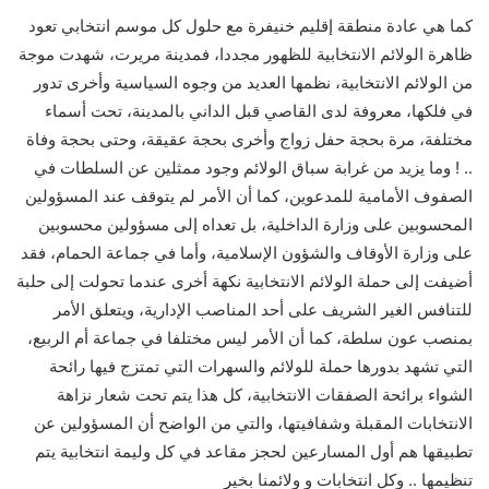
كما هي عادة منطقة إقليم خنيفرة مع حلول كل موسم انتخابي تعود
ظاهرة الولائم الانتخابية للظهور مجددا، فمدينة مريرت، شهدت موجة
من الولائم الانتخابية، نظمها العديد من وجوه السياسية وأخرى تدور
في فلكها، معروفة لدى القاصي قبل الداني بالمدينة، تحت أسماء
مختلفة، مرة بحجة حفل زواج وأخرى بحجة عقيقة، وحتى بحجة وفاة
.. ! وما يزيد من غرابة سباق الولائم وجود ممثلين عن السلطات في
الصفوف الأمامية للمدعوين، كما أن الأمر لم يتوقف عند المسؤولين
المحسوبين على وزارة الداخلية، بل تعداه إلى مسؤولين محسوبين
على وزارة الأوقاف والشؤون الإسلامية، وأما في جماعة الحمام، فقد
أضيفت إلى حملة الولائم الانتخابية نكهة أخرى عندما تحولت إلى حلبة
للتنافس الغير الشريف على أحد المناصب الإدارية، ويتعلق الأمر
بمنصب عون سلطة، كما أن الأمر ليس مختلفا في جماعة أم الربيع،
التي تشهد بدورها حملة للولائم والسهرات التي تمتزج فيها رائحة
الشواء برائحة الصفقات الانتخابية، كل هذا يتم تحت شعار نزاهة
الانتخابات المقبلة وشفافيتها، والتي من الواضح أن المسؤولين عن
تطبيقها هم أول المسارعين لحجز مقاعد في كل وليمة انتخابية يتم
تنظيمها .. وكل انتخابات و ولائمنا بخير