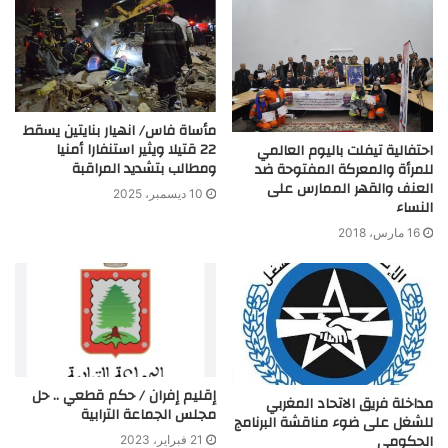
مأساة فاس/ انهيار بنايتين يسقط
22 قتيلا ويثير استنفارا أمنيا
احتفالية تيفلت باليوم العالمي
ومطالب بتشديد المراقبة
للمرأة والمعركة المفتوحة ضد
العنف والقهر الممارس على
10 ديسمبر، 2025
النساء
16 مارس، 2018
إقليم إفران / حكم قطعي .. حل
مداخلة فريق الاتحاد المغربي
مجلس الجماعة الترابية
للشغل على ضوء مناقشة البرنامج
الحكومي
21 فبراير، 2023