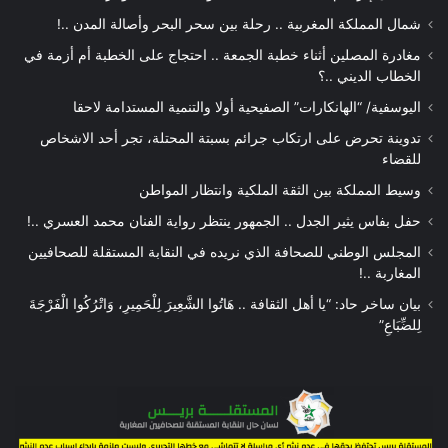
شمال المملكة المغربية .. رحلة بين سحر البحر وأصالة المدن ..!
مغادرة المصلين أثناء خطبة الجمعة .. احتجاج على الخطبة أم أزمة في
الخطاب الديني ..؟
اليوسفية/ “الهانكارات” الصفيحية أولا والتنمية المستدامة لاحقا
تدوينة تحرض على ارتكاب جرائم بسبتة المحتلة، تجر أحد الاشخاص
للقضاء
وسيط المملكة بين الثقة الملكية وانتظار المواطن
حفل بفاس يثير الجدل .. الجمهور ينتظر رواية الفنان محمد العسري ..!
المجلس الوطني للصحافة الذي نريده في النقابة المستقلة للصحافيين
المغاربة ..!
بيان ساخر حاد: “يا أهل الثقافة .. هَاتُوا الشَّعِيرَ لِلْحَمِيرِ، وَاتْرُكُوا الْفَرْجَةَ
لِلضِّبَاعِ”