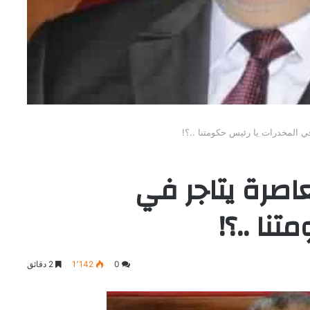
ي المخدرات يا رئيس حكومتنا ..؟!
اصرة يتاجر في
نا ..؟!
0
1٬142
2 دقائق