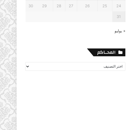
30
29
28
27
26
25
24
31
« يوليو
المحــاكم
المحــاكم