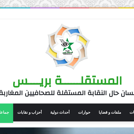
المستقلــــــة بريــــس
سان حال النقابة المستقلة للصحافيين المغاربة
نات
ملفات و قضايا
حوارات
أحداث دولية
أحزاب و نقابات
جماعا