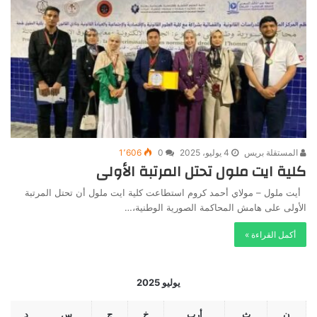
المستقلة بريس
4 يوليو، 2025
0
1٬606
كلية ايت ملول تحتل المرتبة الأولى
أيت ملول – مولاي أحمد كروم استطاعت كلية ايت ملول أن تحتل المرتبة
الأولى على هامش المحاكمة الصورية الوطنية،…
أكمل القراءة »
يوليو 2025
ن
ث
أرب
خ
ج
س
د