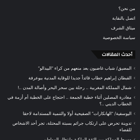
من نحن؟
اتصل بالنقابة
ميثاق الشرف
سياسة الخصوصية
أحدث المقالات
المضيق/ شباب غاضبون بعد منعهم من كراء “البيدالو”
القبطان إبراهيم خطاب قائداً جديدا للوقاية المدنية ببوعرفة
شمال المملكة المغربية .. رحلة بين سحر البحر وأصالة المدن ..!
مغادرة المصلين أثناء خطبة الجمعة .. احتجاج على الخطبة أم أزمة في
الخطاب الديني ..؟
اليوسفية/ “الهانكارات” الصفيحية أولا والتنمية المستدامة لاحقا
تدوينة تحرض على ارتكاب جرائم بسبتة المحتلة، تجر أحد الاشخاص
للقضاء
وسيط المملكة بين الثقة الملكية وانتظار المواطن