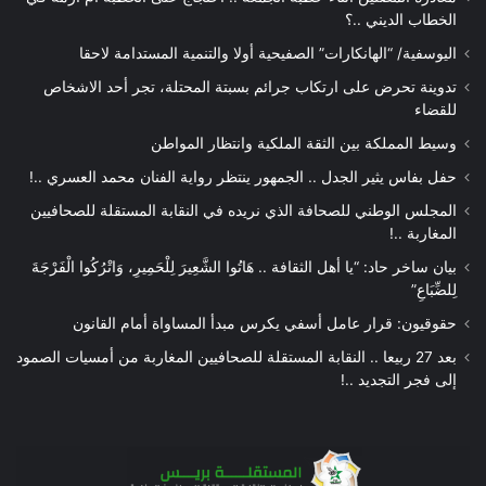
الخطاب الديني ..؟
اليوسفية/ “الهانكارات” الصفيحية أولا والتنمية المستدامة لاحقا
تدوينة تحرض على ارتكاب جرائم بسبتة المحتلة، تجر أحد الاشخاص
للقضاء
وسيط المملكة بين الثقة الملكية وانتظار المواطن
حفل بفاس يثير الجدل .. الجمهور ينتظر رواية الفنان محمد العسري ..!
المجلس الوطني للصحافة الذي نريده في النقابة المستقلة للصحافيين
المغاربة ..!
بيان ساخر حاد: “يا أهل الثقافة .. هَاتُوا الشَّعِيرَ لِلْحَمِيرِ، وَاتْرُكُوا الْفَرْجَةَ
لِلضِّبَاعِ”
حقوقيون: قرار عامل أسفي يكرس مبدأ المساواة أمام القانون
بعد 27 ربيعا .. النقابة المستقلة للصحافيين المغاربة من أمسيات الصمود
إلى فجر التجديد ..!