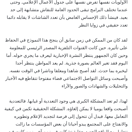
الأولويات نفسها تفرض نفسها على جدول الأعمال الإعلامي. وحتى
عندما تختلف البرامج تبقى الحدود العامة للنقاش متشابهة إلى حد
بعيد. فينشأ ذلك الإحساس الغامض بأن تعدد الشاشات لا يقابله دائما
تعدد حقيقي في زوايا النظر
لقد كان من الممكن في زمن سابق أن ينجح هذا النموذج في الحفاظ
على تأثيره. حين كانت القنوات التلفزية المصدر الرئيسي للمعلومة
وحين كان الجمهور ينتظر النشرة الإخبارية ليعرف ما يجري حوله. أما
اليوم فقد تغير العالم بصورة جذرية. لم يعد المواطن ينتظر أحدا
ليخبره بما حدث. لقد أصبح شاهدا ومعلقا وناشرا في الوقت نفسه.
وأصبحت وسائل التواصل الاجتماعي فضاء مفتوحا تتقاطع فيه الأخبار
والتحليلات والشهادات والصور والآراء
لهذا، لم تعد المشكلة الكبرى هي وجود التعددية أو غيابها. فالتعددية
أصبحت واقعا يوميا لا يمكن إلغاؤه. المشكلة الحقيقية تكمن في كيفية
التعامل معها. فبدل أن تتحول إلى فرصة لتجديد الإعلام وتطويره
والانفتاح على المجتمع يبدو أحيانا أن بعض المؤسسات ما زالت
تتعامل مع الواقع الجديد بعقلية تشكلت في زمن آخر. زمن كانت فيه