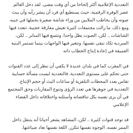
التعددية الإعلامية أكثر إلحاحا من أي وقت مضى. لقد دخل العالم
عصر الوفرة الرقمية، حيث يستطيع أي فرد أن ينشر رأيه وأن يبث
صوته وأن يخاطب الملايين من وراء شاشة صغيرة يحملها في جيبه.
ومع ذلك، ما زالت مجتمعات كثيرة تعيش مفارقة عجيبة. تتعدد فيها
الشاشات .. لكن، الصوت يظل واحدا. وتتسع فيها المنابر .. لكن،
السردية تكاد تبقى نفسها. وتتغير فيها الواجهات بينما تستمر البنية
العميقة في إعادة إنتاج الخطاب ذاته
في المغرب كما في بلدان عديدة لا يكفي أن ننظر إلى عدد القنوات
حتى نحكم على مستوى التعددية. فالتعددية ليست مسألة حسابية
تقاس بعدد المحطات التلفزية أو ساعات البث أو حجم الإنتاج.
التعددية في جوهرها هي تعدد الرؤى وتنوع المقاربات وحق المجتمع
في أن يرى نفسه بكل تناقضاته وأسئلته واختلافاته داخل الفضاء
الإعلامي
قد توجد قنوات كثيرة .. لكن، المشاهد يشعر أحيانا أنه يتنقل داخل
الممر نفسه. الوجوه نفسها تتكرر. اللغة نفسها تعاد صياغتها.