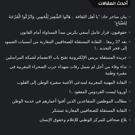
أحدث المقالات
بيان ساخر حاد: “يا أهل الثقافة .. هَاتُوا الشَّعِيرَ لِلْحَمِيرِ، وَاتْرُكُوا الْفَرْجَةَ
لِلضِّبَاعِ”
حقوقيون: قرار عامل أسفي يكرس مبدأ المساواة أمام القانون
بعد 27 ربيعا .. النقابة المستقلة للصحافيين المغاربة من أمسيات الصمود
إلى فجر التجديد ..!
جريدة المستقلة بريس الإلكترونية تفتح باب الانضمام لشبكة المراسلين
نداء وفاء من أجل لم شمل رفات شهداء حرب الصحراء المغربية في
مقبرة وطنية
النقابة المهنية المغربية لمبدعي الأغنية سفيرة الوطن إلى القلوب
أوروبا ليست الفردوس المفقود ..!
مطالب الموظفين المتقاعدين الذين أفنوا أعمارهم في خدمة الوطن
النقابة المستقلة للصحافيين المغاربة تستنكر
بلاغ صحافي للمركز الوطني للإعلام وحقوق الإنسان