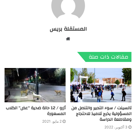
المستقلة بريس
موقع
الويب
مقالات ذات صلة
تالسينت / سوء التدبير والتنصل من
أزرو / 12 حالة ضحية “عض” الكلاب
المسؤولية يخرج تلاميذ للاحتجاج
المسعورة
ومقاطعة الدراسة
2 مايو، 2021
3 أكتوبر، 2022