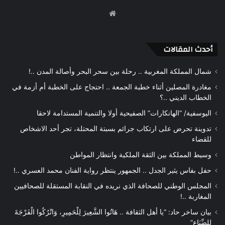
موقع
الويب
أحدث المقالات
شمال المملكة المغربية .. رحلة بين سحر البحر وأصالة المدن ..!
مغادرة المصلين أثناء خطبة الجمعة .. احتجاج على الخطبة أم أزمة في
الخطاب الديني ..؟
اليوسفية/ “الهانكارات” الصفيحية أولا والتنمية المستدامة لاحقا
تدوينة تحرض على ارتكاب جرائم بسبتة المحتلة، تجر أحد الاشخاص
للقضاء
وسيط المملكة بين الثقة الملكية وانتظار المواطن
حفل بفاس يثير الجدل .. الجمهور ينتظر رواية الفنان محمد العسري ..!
المجلس الوطني للصحافة الذي نريده في النقابة المستقلة للصحافيين
المغاربة ..!
بيان ساخر حاد: “يا أهل الثقافة .. هَاتُوا الشَّعِيرَ لِلْحَمِيرِ، وَاتْرُكُوا الْفَرْجَةَ
لِلضِّبَاعِ”