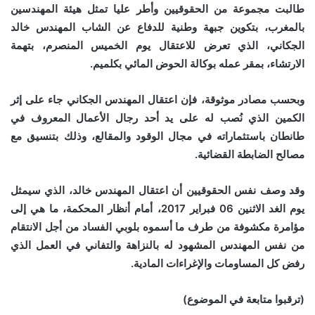
طالبت مجموعة من الحقوقيين وأطر عليا تمثل هيئة المهندسين
بالمغرب، بتكوين جبهة وطنية للدفاع عن الشاب المهندس خالد
الجكاني، الذي تعرض للاعتقال يوم الخميس المنصرم، بتهمة
الارتشاء، بمقر عمله بوكالة الحوض المائي بكلميم.
وبحسب مصادر موثوقة، فإن اعتقال المهندس الجكاني جاء على إثر
الكمين الذي نُصب له على يد أحد رجال الأعمال المعروف في
طانطان باستثماراته في مجال الوقود والمقالع، وذلك بتنسيق مع
مصالح الضابطة القضائية.
وقد وصف نفس الحقوقيين أن اعتقال المهندس خالد، الذي سيمثل
يوم الغد الاثنين 06 فبراير 2017، أمام أنظار المحكمة، ما هي إلى
مؤامرة مكشوفة من طرف ما أسموه بلوبي الفساد من أجل الانتقام
من نفس المهندس المشهود له بالنزاهة والتفاني في العمل الذي
رفض كل المساومات والإغراءات المادية.
(ترقبوا متابعة في الموضوع)