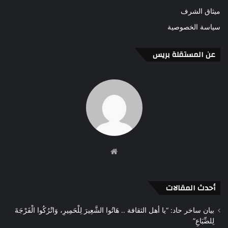
ميثاق الشرف
سياسة الخصوصية
عن المستقلة بريس
موقع
الويب
أحدث المقالات
بيان ساخر حاد: “يا أهل الثقافة .. هَاتُوا الشَّعِيرَ لِلْحَمِيرِ، وَاتْرُكُوا الْفَرْجَةَ
لِلضِّبَاعِ”