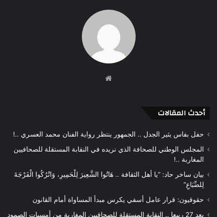
موقع
الويب
أحدث المقالات
حفل بفاس يثير الجدل .. الجمهور ينتظر رواية الفنان محمد العسري ..!
المجلس الوطني للصحافة الذي نريده في النقابة المستقلة للصحافيين
المغاربة ..!
بيان ساخر حاد: “يا أهل الثقافة .. هَاتُوا الشَّعِيرَ لِلْحَمِيرِ، وَاتْرُكُوا الْفَرْجَةَ
لِلضِّبَاعِ”
حقوقيون: قرار عامل أسفي يكرس مبدأ المساواة أمام القانون
بعد 27 ربيعا .. النقابة المستقلة للصحافيين المغاربة من أمسيات الصمود