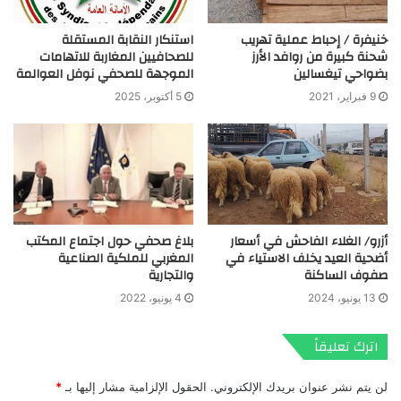
خنيفرة / إحباط عملية تهريب
استنكار النقابة المستقلة
شحنة كبيرة من روافد الأرز
للصحافيين المغاربة للاتهامات
بضواحي تيغسالين
الموجهة للصحفي نوفل العوالمة
9 فبراير، 2021
5 أكتوبر، 2025
أزرو/ الغلاء الفاحش في أسعار
بلاغ صحفي حول اجتماع المكتب
أضحية العيد يخلف الاستياء في
المغربي للملكية الصناعية
صفوف الساكنة
والتجارية
13 يونيو، 2024
4 يونيو، 2022
اترك تعليقاً
لن يتم نشر عنوان بريدك الإلكتروني.
الحقول الإلزامية مشار إليها بـ
*