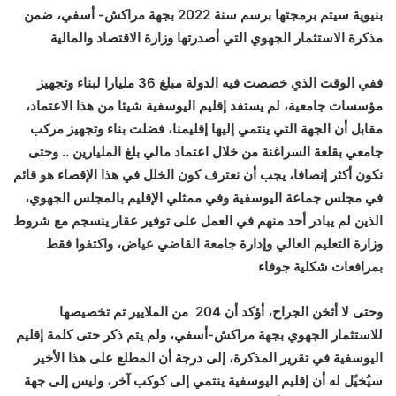
بنيوية سيتم برمجتها برسم سنة 2022 بجهة مراكش- أسفي، ضمن
مذكرة الاستثمار الجهوي التي أصدرتها وزارة الاقتصاد والمالية
ففي الوقت الذي خصصت فيه الدولة مبلغ 36 مليارا لبناء وتجهيز
مؤسسات جامعية، لم يستفد إقليم اليوسفية شيئا من هذا الاعتماد،
مقابل أن الجهة التي ينتمي إليها إقليمنا، فضلت بناء وتجهيز مركب
جامعي بقلعة السراغنة من خلال اعتماد مالي بلغ المليارين .. وحتى
نكون أكثر إنصافا، يجب أن نعترف كون الخلل في هذا الإقصاء هو قائم
في مجلس جماعة اليوسفية وفي ممثلي الإقليم بالمجلس الجهوي،
الذين لم يبادر أحد منهم في العمل على توفير عقار ينسجم مع شروط
وزارة التعليم العالي وإدارة جامعة القاضي عياض، واكتفوا فقط
بمرافعات شكلية جوفاء
وحتى لا أثخن الجراح، أؤكد أن 204 من الملايير تم تخصيصها
للاستثمار الجهوي بجهة مراكش-أسفي، ولم يتم ذكر حتى كلمة إقليم
اليوسفية في تقرير المذكرة، إلى درجة أن المطلع على هذا الأخير
سيُخيّل له أن إقليم اليوسفية ينتمي إلى كوكب آخر، وليس إلى جهة