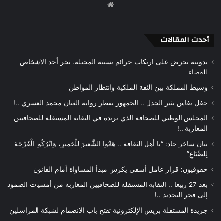
موقع
الويب
أحدث المقالات
تدوينة تحرض على ارتكاب جرائم بسبتة المحتلة، تجر أحد الاشخاص
للقضاء
وسيط المملكة بين الثقة الملكية وانتظار المواطن
حفل بفاس يثير الجدل .. الجمهور ينتظر رواية الفنان محمد العسري ..!
المجلس الوطني للصحافة الذي نريده في النقابة المستقلة للصحافيين
المغاربة ..!
بيان ساخر حاد: “يا أهل الثقافة .. هَاتُوا الشَّعِيرَ لِلْحَمِيرِ، وَاتْرُكُوا الْفَرْجَةَ
لِلضِّبَاعِ”
حقوقيون: قرار عامل أسفي يكرس مبدأ المساواة أمام القانون
بعد 27 ربيعا .. النقابة المستقلة للصحافيين المغاربة من أمسيات الصمود
إلى فجر التجديد ..!
جريدة المستقلة بريس الإلكترونية تفتح باب الانضمام لشبكة المراسلين