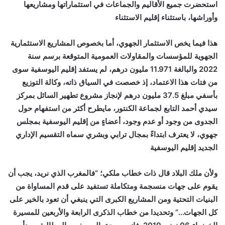
استحضرت جميع الأقاليم والجماعات في استثماراتها ومشاريعها
وأوراشها، باستثناء إقليم الاستثناء
هذا فيما يخص الاستثمار الجهوي، أما بخصوص المشاريع الاستثمارية
الجهوية للمؤسسات والمقاولات العمومية المتوقعة برسم سنة
2022 والبالغة 11.971 مليون درهم، لم يستفد إقليم اليوسفية سوى
من فتات هذا الاعتماد، إذ خصصت في السياق ذاته، وكالة التوزيع
بأسفي مبلغ 37.5 مليون درهم لإنجاز مشروع تطهير السائل بمركز
سيدي أحمد التابع لجماعة الكنتور، مايطرح أكثر من استفهام حول
الجدوى من وجود أو عدم وجود، أعضاءٍ من إقليم اليوسفية بمجلس
جهوي، لا يعترف ابتداءً بمجال ترابي وبشري سماه التقسيم الإداري
الجديد إقليم اليوسفية
ولأن ملك البلاد قال ذات خطاب ملكي؛ “فالمغرب الذي نريد، يجب أن
يقوم على جهات منسجمة ومتكاملة تستفيد على قدم المساواة من
البنيات التحتية ومن المشاريع الكبرى التي ينبغي أن تعود بالخير على
كل الجهات…” وتحديدا من خطاب الذكرى الرابعة والأربعين للمسيرة