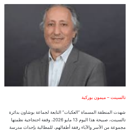
تالسينت – ميمون بوركبة
شهدت المنطقة المسماة “العكبات” التابعة لجماعة بوشاون بدائرة
تالسينت، صبيحة هذا اليوم 13 مايو 2026، وقفة احتجاجية نظمتها
مجموعة من الأسر والآباء رفقة أطفالهم، للمطالبة بإحداث مدرسة