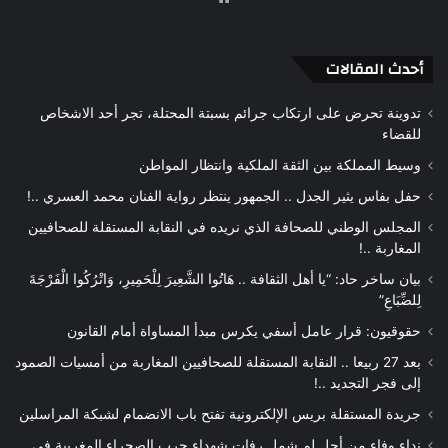
الويب
أحدث المقالات
تدوينة تحرض على ارتكاب جرائم بسبتة المحتلة، تجر أحد الاشخاص
للقضاء
وسيط المملكة بين الثقة الملكية وانتظار المواطن
حفل بفاس يثير الجدل .. الجمهور ينتظر رواية الفنان محمد العسري ..!
المجلس الوطني للصحافة الذي نريده في النقابة المستقلة للصحافيين
المغاربة ..!
بيان ساخر حاد: “يا أهل الثقافة .. هَاتُوا الشَّعِيرَ لِلْحَمِيرِ، وَاتْرُكُوا الْفَرْجَةَ
لِلضِّبَاعِ”
حقوقيون: قرار عامل أسفي يكرس مبدأ المساواة أمام القانون
بعد 27 ربيعا .. النقابة المستقلة للصحافيين المغاربة من أمسيات الصمود
إلى فجر التجديد ..!
جريدة المستقلة بريس الإلكترونية تفتح باب الانضمام لشبكة المراسلين
نداء وفاء من أجل لم شمل رفات شهداء حرب الصحراء المغربية في