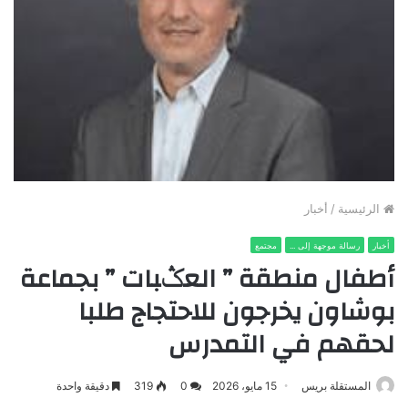
الرئيسية
/
أخبار
أخبار
رسالة موجهة إلى ...
مجتمع
أطفال منطقة ” العݣبات ” بجماعة
بوشاون يخرجون للاحتجاج طلبا
لحقهم في التمدرس
المستقلة بريس
15 مايو، 2026
0
319
دقيقة واحدة