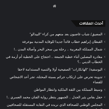
موقع
الويب
أحدث المقالات
المضيق/ شباب غاضبون بعد منعهم من كراء “البيدالو”
القبطان إبراهيم خطاب قائداً جديدا للوقاية المدنية ببوعرفة
شمال المملكة المغربية .. رحلة بين سحر البحر وأصالة المدن ..!
مغادرة المصلين أثناء خطبة الجمعة .. احتجاج على الخطبة أم أزمة في
الخطاب الديني ..؟
اليوسفية/ “الهانكارات” الصفيحية أولا والتنمية المستدامة لاحقا
تدوينة تحرض على ارتكاب جرائم بسبتة المحتلة، تجر أحد الاشخاص
للقضاء
وسيط المملكة بين الثقة الملكية وانتظار المواطن
حفل بفاس يثير الجدل .. الجمهور ينتظر رواية الفنان محمد العسري ..!
المجلس الوطني للصحافة الذي نريده في النقابة المستقلة للصحافيين