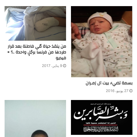
من ينقذ حياة مّي فاطنة بعد قرار
طردها من فرنسا برجْلٍ واحدة ..؟ +
فيديو
9 يناير، 2017
بسمة تضيء بيت آل زمـران
27 يونيو، 2016