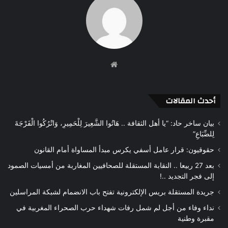
موقع
الويب
أحدث المقالات
بيان ساخر حاد: “يا أهل الثقافة .. هَاتُوا الشَّعِيرَ لِلْحَمِيرِ، وَاتْرُكُوا الْفَرْجَةَ
لِلضِّبَاعِ”
حقوقيون: قرار عامل أسفي يكرس مبدأ المساواة أمام القانون
بعد 27 ربيعا .. النقابة المستقلة للصحافيين المغاربة من أمسيات الصمود
إلى فجر التجديد ..!
جريدة المستقلة بريس الإلكترونية تفتح باب الانضمام لشبكة المراسلين
نداء وفاء من أجل لم شمل رفات شهداء حرب الصحراء المغربية في
مقبرة وطنية