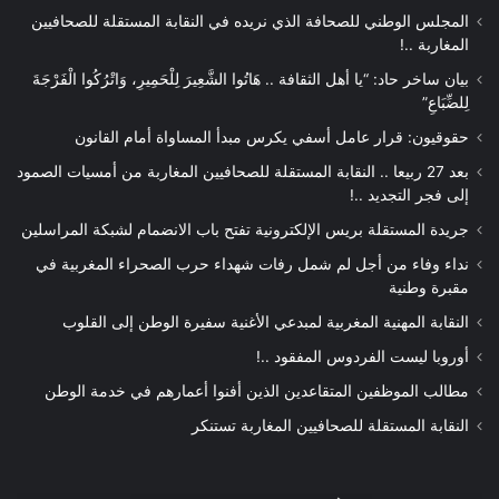
المجلس الوطني للصحافة الذي نريده في النقابة المستقلة للصحافيين
المغاربة ..!
بيان ساخر حاد: “يا أهل الثقافة .. هَاتُوا الشَّعِيرَ لِلْحَمِيرِ، وَاتْرُكُوا الْفَرْجَةَ
لِلضِّبَاعِ”
حقوقيون: قرار عامل أسفي يكرس مبدأ المساواة أمام القانون
بعد 27 ربيعا .. النقابة المستقلة للصحافيين المغاربة من أمسيات الصمود
إلى فجر التجديد ..!
جريدة المستقلة بريس الإلكترونية تفتح باب الانضمام لشبكة المراسلين
نداء وفاء من أجل لم شمل رفات شهداء حرب الصحراء المغربية في
مقبرة وطنية
النقابة المهنية المغربية لمبدعي الأغنية سفيرة الوطن إلى القلوب
أوروبا ليست الفردوس المفقود ..!
مطالب الموظفين المتقاعدين الذين أفنوا أعمارهم في خدمة الوطن
النقابة المستقلة للصحافيين المغاربة تستنكر