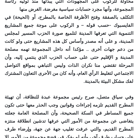
محاولة للركوب على المجهودات التي يبذلها منذ توليه رئاسة
المجموعة، وأنها مجرد حسابات سياسية مغرضة، الغرض منها
التكلف بالصفقة وفتح الأظرفة الخاصة بالمطرح، أو (الحيحة) في
الفايسبوك -حسب قوله – و الركوب على موجة جميع المشاريع
التنموية التي تعرفها المدينة لتلميع صورة الحزب المسير لمجلس
المدينة، و على أنه مصدر وأساس كل هذه المشاريع حتى ولو كانت
من دعم جهات أخرى .. مؤكدا أنه داخل المجموعة تهمه مصلحة
المدينة و الإقليم حتى على حساب الحزب الذي ينتمي إليه، وأن
المرحلة تقتضي منا نكران الذات وليس التباهي بمواقع التواصل
الاجتماعي لتغليط الرأي العام، وأنه كان من الأحرى التعاون المشترك
لفك مشكل البيئة بالمدينة.
وفي سياق متصل، صرح رئيس مجموعة عبدة للنظافة، أن تهيئة
المطرح القديم تلزمه إجراءات وقوانين وجب الحذر معها حتى تكون
جميع المساطر في السكة الصحيحة، وأن المصلحة العامة جعلته
يتغاضى عن مجموعة من الأمور التي عرفها تدشين انطلاقة منتزه
المطرح القديم، والتي عرفت تغليب جهة عن جهة، وإرضاء طرف
على حساب طرف آخر، وأنه لم يفكر في فضح مجموعة من الأمور إلا