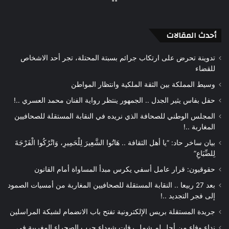
الويب
أحدث المقالات
تدوينة تحرض على ارتكاب جرائم بسبتة المحتلة، تجر أحد الاشخاص
للقضاء
وسيط المملكة بين الثقة الملكية وانتظار المواطن
حفل بفاس يثير الجدل .. الجمهور ينتظر رواية الفنان محمد العسري ..!
المجلس الوطني للصحافة الذي نريده في النقابة المستقلة للصحافيين
المغاربة ..!
بيان ساخر حاد: “يا أهل الثقافة .. هَاتُوا الشَّعِيرَ لِلْحَمِيرِ، وَاتْرُكُوا الْفَرْجَةَ
لِلضِّبَاعِ”
حقوقيون: قرار عامل أسفي يكرس مبدأ المساواة أمام القانون
بعد 27 ربيعا .. النقابة المستقلة للصحافيين المغاربة من أمسيات الصمود
إلى فجر التجديد ..!
جريدة المستقلة بريس الإلكترونية تفتح باب الانضمام لشبكة المراسلين
نداء وفاء من أجل لم شمل رفات شهداء حرب الصحراء المغربية في