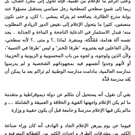
وعلى الرغم ما للإعلام من أهمية، فإنه تحول إلى مجرد اتصال، بل
ربما إلى شيئٍ سطحي كسطحية رجل سياسي يستقبل مسؤولا عند
بوابة مدرج الطائرة، يصافحه ثم يتركه يمشي ..!
لكن، و حتى نكون
منصفين، كثيرا ما يتحول الإعلام إلى نقيض الدور الريادي المطلوب
منه؛ فبدل الاستثمار في الدعاية الناجحة و البناءة و الجذابة .. يجد
نفسه آلة هدامة، مُفَكِّكة، ومنفرة. لماذا ..؟ و متى ..؟ لأنه سطحي،
ولأن الفاعلين فيه يعتبرونه “طرفا للخبز” و ليس “طرفا في التنمية”،
ولأن الذين ولوجوه، و لجوه من باب المحسوبية و الزبونية و الحزبية؛
أو لأنهم وجدوا أنفسهم فيه بمجهوداتهم الشخصية و لم يدرسوا
مدارسه العالمية، مادامت مدارسه الوطنية لم تراكم بعد ما يمكن أن
يُعَد مدرسة فَذَّة
بقي أن نقول، أنه يستحيل أن نتكلم عن دولة ديموقراطية و متقدمة
ما لم يكن الإعلام واجهتها القوية و الخلاقة و العميقة و الشاملة …، و
مالم يكن فيها الإعلام مدرسةً و جامعة قبل أن يكون حقيبة و وزارة
فيوما عن يوم يبرهن الإعلام الجاد و الهادف أنه كان وراء صناعة
الكثير من مفترقات الطرق و إحداث الكثير من القطائع المعرفية و