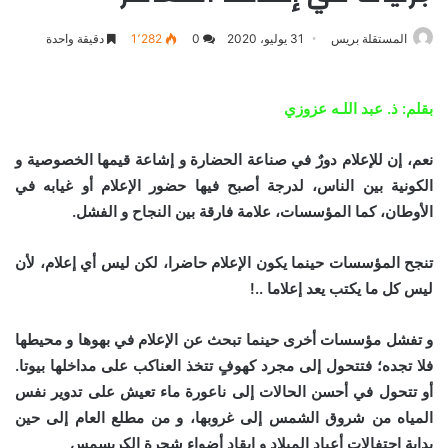
المستقلة بريس
31 يوليو، 2020
0
1٬282
دقيقة واحدة
بقلم: ذ. عبد اللـه عزوزي
نعم، إن للإعلام دورٌ في صناعة الحضارة و إشاعة قيمها الخصوصية و
الكونية بين الناس، لدرجة أصبح فيها حضور الإعلام أو غيابه في
الأوطان، كما المؤسسات، علامة فارقة بين النجاح و الفشل.
تنجح المؤسسات حينما يكون الإعلام حاضرا، لكن ليس أي إعلام، لأن
ليس كل ما يكتب يعد إعلاما ..!
و تفشل مؤسسات أخرى حينما تبحث عن الإعلام في بهوها و محيطها
فلا تجده؛ فتتحول إلى مجرد كهوفٍ تتخذ العناكب على مداخلها بيوتا.
أو تتحول في أحسن الحالات إلى ناعورة ماء تعيش على تدوير نفس
المياه من شروق الشمس إلى غروبها، و من مطلع العام إلى حين
بداية احتفالات أعياد الميلاد و إيقاد أضواء شجرة الكريسمس