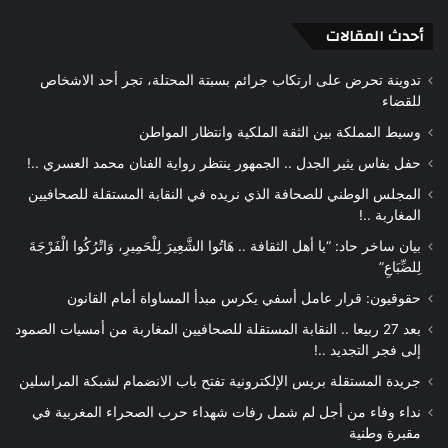
أحدث المقالات
تدوينة تحرض على ارتكاب جرائم بسبتة المحتلة، تجر أحد الاشخاص
للقضاء
وسيط المملكة بين الثقة الملكية وانتظار المواطن
حفل بفاس يثير الجدل .. الجمهور ينتظر رواية الفنان محمد العسري ..!
المجلس الوطني للصحافة الذي نريده في النقابة المستقلة للصحافيين
المغاربة ..!
بيان ساخر حاد: “يا أهل الثقافة .. هَاتُوا الشَّعِيرَ لِلْحَمِيرِ، وَاتْرُكُوا الْفَرْجَةَ
لِلضِّبَاعِ”
حقوقيون: قرار عامل أسفي يكرس مبدأ المساواة أمام القانون
بعد 27 ربيعا .. النقابة المستقلة للصحافيين المغاربة من أمسيات الصمود
إلى فجر التجديد ..!
جريدة المستقلة بريس الإلكترونية تفتح باب الانضمام لشبكة المراسلين
نداء وفاء من أجل لم شمل رفات شهداء حرب الصحراء المغربية في
مقبرة وطنية