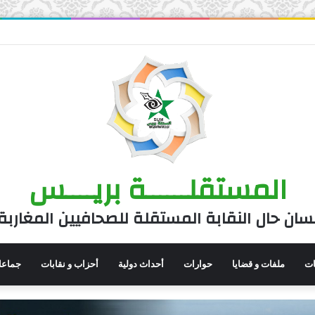
المستقلــــــة بريــــس
سان حال النقابة المستقلة للصحافيين المغاربة
نات
ملفات و قضايا
حوارات
أحداث دولية
أحزاب و نقابات
جماعا