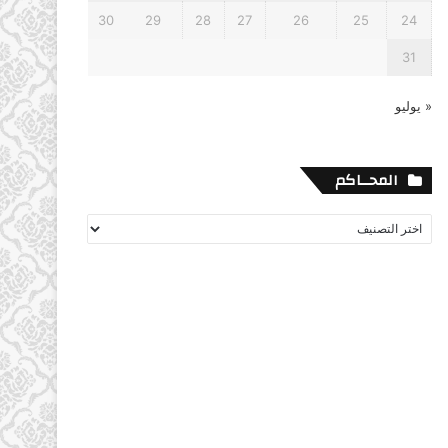
30
29
28
27
26
25
24
31
« يوليو
المحــاكم
المحــاكم