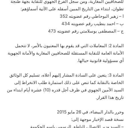
للصحافيين المغاربة، ومن سجل الفرع الجهوي للنقابة بجهة طنجة
تطوان، ابتداء من التاريخ المبين أسفله على الآتية أسماؤهم:
ا – زهير البوحاطي رقم عضويته 352
ب – احمد بنطيب رقم عضويته 434
ج – المصطفى بوسلامتي رقم عضويته 473
المادة 2: المعاملات التي قد يقوم بها المعنيون بالأمر، لا تتحمل
الأمانة العامة للنقابة المستقلة للصحافيين المغاربة والأمانة الجهوية
أي مسؤولية قانونية حيالها.
المادة 3: يتعين على السادة المشار إليهم أعلاه، تسليم كل الوثائق
الخاصة بالنقابة كما تنص على ذلك استمارة طلب الانخراط إلى
السيد الأمين الجهوي في ظرف أجل قدره (10) عشرة أيام ابتداء من
تاريخ هذا القرار.
وحرر بالدار البيضاء، في 26 مايو 2015
نسخة قصد الإخبار موجهة إلى:
– السيد وزير الاتصال، الناطق الرسمي باسم الحكومة