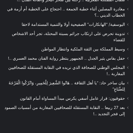
مغادرة المصلين أثناء خطبة الجمعة .. احتجاج على الخطبة أم أزمة في
الخطاب الديني ..؟
اليوسفية/ “الهانكارات” الصفيحية أولا والتنمية المستدامة لاحقا
تدوينة تحرض على ارتكاب جرائم بسبتة المحتلة، تجر أحد الاشخاص
للقضاء
وسيط المملكة بين الثقة الملكية وانتظار المواطن
حفل بفاس يثير الجدل .. الجمهور ينتظر رواية الفنان محمد العسري ..!
المجلس الوطني للصحافة الذي نريده في النقابة المستقلة للصحافيين
المغاربة ..!
بيان ساخر حاد: “يا أهل الثقافة .. هَاتُوا الشَّعِيرَ لِلْحَمِيرِ، وَاتْرُكُوا الْفَرْجَةَ
لِلضِّبَاعِ”
حقوقيون: قرار عامل أسفي يكرس مبدأ المساواة أمام القانون
بعد 27 ربيعا .. النقابة المستقلة للصحافيين المغاربة من أمسيات الصمود
إلى فجر التجديد ..!