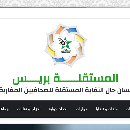
المستقلــــــة بريــــس
سان حال النقابة المستقلة للصحافيين المغاربة
نات
ملفات و قضايا
حوارات
أحداث دولية
أحزاب و نقابات
جماعا