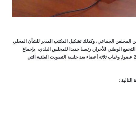
نبر 2021، عملية انتخاب رئيس المجلس الجماعي، وكذلك تشكيل المكتب المدبر للشأن المحلي
التجمع الوطني للأحرار، رئيسا جديدا للمجلس البلدي، بإجماع
أغلبية أعضاء المجلس الجماعي لمدينة أزرو البالغ عددهم 28 عضوا, وغياب ثلاثة أعضاء بعد جلسة التصويت العلنية التي
التالية
: