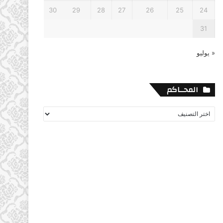
30
29
28
27
26
25
24
31
« يوليو
المحــاكم
المحــاكم