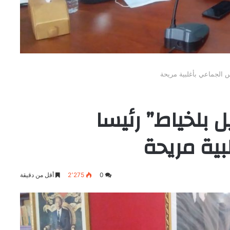
س الجماعي بأغلبية مريحة
ل بلخياط” رئيسا
ية مريحة
0
2٬275
أقل من دقيقة