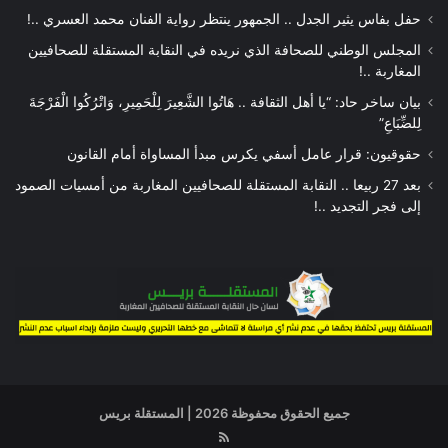
حفل بفاس يثير الجدل .. الجمهور ينتظر رواية الفنان محمد العسري ..!
المجلس الوطني للصحافة الذي نريده في النقابة المستقلة للصحافيين
المغاربة ..!
بيان ساخر حاد: “يا أهل الثقافة .. هَاتُوا الشَّعِيرَ لِلْحَمِيرِ، وَاتْرُكُوا الْفَرْجَةَ
لِلضِّبَاعِ”
حقوقيون: قرار عامل أسفي يكرس مبدأ المساواة أمام القانون
بعد 27 ربيعا .. النقابة المستقلة للصحافيين المغاربة من أمسيات الصمود
إلى فجر التجديد ..!
جميع الحقوق محفوظة 2026 | المستقلة بريس
RSS