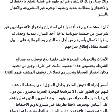
و28 سنة، وذلك للاشتباه في تورطهم في قضية تتعلق بالاختطاف
والاحتجاز والمطالبة بفدية وتنظيم الهجرة غير المشروعة والاتجار
بالبشر
كان المشتبه فيهم قد أقدموا على استدراج واحتجاز ثلاثة مهاجرين غير
شرعيين من جنسية سودانية بداخل أحد المنازل بمدينة وجدة، ثم
ربطوا الاتصال بأسرهم من أجل مطالبتهم بمبالغ مالية على سبيل
الفدية مقابل إطلاق سراحهم
الأبحاث والتحريات المنجزة على خلفية بلاغ توصلت به مصالح
الشرطة بخصوص هذه القضية، مكنت في ظرف وجيز من تحديد
مكان احتجاز الضحايا وتحريرهم فضلا عن توقيف المشتبه فيهم الثلاثة
أسفر إجراء التفتيش المنجز بداخل المنزل الذي يستغله المشتبه
فيهم عن العثور على 31 مرشحا للهجرة السرية ينحدرون من دول
إفريقيا جنوب الصحراء، من بينهم سبعة قاصرين، الذين تم إيواؤهم
على أساس تهجيرهم لاحقا بطريقة غير مشروعةوتم الاحتفاظ
بالمشتبه فيهم الثلاثة تحت تدبير الحراسة النظرية، فيما تم إخضاع