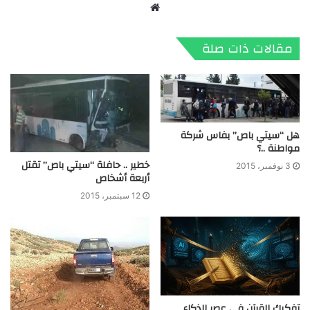
موقع
الويب
مقالات ذات صلة
هل “سيتي باص” بفاس شركة
مواطنة ..؟
خطير .. حافلة “سيتي باص” تقتل
3 نوفمبر، 2015
أربعة أشخاص
12 سبتمبر، 2015
تفكيك القرآن في عصر الذكاء