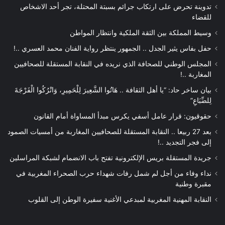
تدوينة تحرض على ارتكاب جرائم بسبتة المحتلة، تجر أحد الاشخاص
للقضاء
وسيط المملكة بين الثقة الملكية وانتظار المواطن
حفل بفاس يثير الجدل .. الجمهور ينتظر رواية الفنان محمد العسري ..!
المجلس الوطني للصحافة الذي نريده في النقابة المستقلة للصحافيين
المغاربة ..!
بيان ساخر حاد: “يا أهل الثقافة .. هَاتُوا الشَّعِيرَ لِلْحَمِيرِ، وَاتْرُكُوا الْفَرْجَةَ
لِلضِّبَاعِ”
حقوقيون: قرار عامل أسفي يكرس مبدأ المساواة أمام القانون
بعد 27 ربيعا .. النقابة المستقلة للصحافيين المغاربة من أمسيات الصمود
إلى فجر التجديد ..!
جريدة المستقلة بريس الإلكترونية تفتح باب الانضمام لشبكة المراسلين
نداء وفاء من أجل لم شمل رفات شهداء حرب الصحراء المغربية في
مقبرة وطنية
النقابة المهنية المغربية لمبدعي الأغنية سفيرة الوطن إلى القلوب