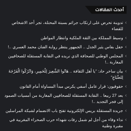
أحدث المقالات
تدوينة تحرض على ارتكاب جرائم بسبتة المحتلة، تجر أحد الاشخاص
للقضاء
وسيط المملكة بين الثقة الملكية وانتظار المواطن
حفل بفاس يثير الجدل .. الجمهور ينتظر رواية الفنان محمد العسري ..!
المجلس الوطني للصحافة الذي نريده في النقابة المستقلة للصحافيين
المغاربة ..!
بيان ساخر حاد: “يا أهل الثقافة .. هَاتُوا الشَّعِيرَ لِلْحَمِيرِ، وَاتْرُكُوا الْفَرْجَةَ
لِلضِّبَاعِ”
حقوقيون: قرار عامل أسفي يكرس مبدأ المساواة أمام القانون
بعد 27 ربيعا .. النقابة المستقلة للصحافيين المغاربة من أمسيات الصمود
إلى فجر التجديد ..!
جريدة المستقلة بريس الإلكترونية تفتح باب الانضمام لشبكة المراسلين
نداء وفاء من أجل لم شمل رفات شهداء حرب الصحراء المغربية في
مقبرة وطنية