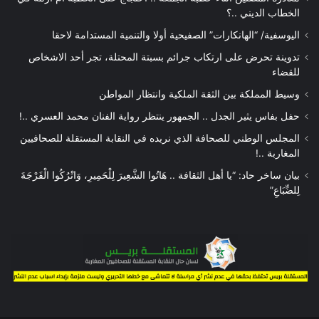
الخطاب الديني ..؟
اليوسفية/ “الهانكارات” الصفيحية أولا والتنمية المستدامة لاحقا
تدوينة تحرض على ارتكاب جرائم بسبتة المحتلة، تجر أحد الاشخاص
للقضاء
وسيط المملكة بين الثقة الملكية وانتظار المواطن
حفل بفاس يثير الجدل .. الجمهور ينتظر رواية الفنان محمد العسري ..!
المجلس الوطني للصحافة الذي نريده في النقابة المستقلة للصحافيين
المغاربة ..!
بيان ساخر حاد: “يا أهل الثقافة .. هَاتُوا الشَّعِيرَ لِلْحَمِيرِ، وَاتْرُكُوا الْفَرْجَةَ
لِلضِّبَاعِ”