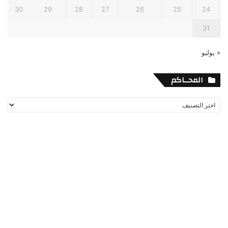
30
29
28
27
26
25
24
31
« يوليو
المحــاكم
المحــاكم