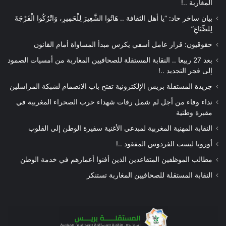
المغاربة ..!
بيان ساخر حاد: “يا أهل الثقافة .. هَاتُوا الشَّعِيرَ لِلْحَمِيرِ، وَاتْرُكُوا الْفَرْجَةَ
لِلضِّبَاعِ”
حقوقيون: قرار عامل أسفي يكرس مبدأ المساواة أمام القانون
بعد 27 ربيعا .. النقابة المستقلة للصحافيين المغاربة من أمسيات الصمود
إلى فجر التجديد ..!
جريدة المستقلة بريس الإلكترونية تفتح باب الانضمام لشبكة المراسلين
نداء وفاء من أجل لم شمل رفات شهداء حرب الصحراء المغربية في
مقبرة وطنية
النقابة المهنية المغربية لمبدعي الأغنية سفيرة الوطن إلى القلوب
أوروبا ليست الفردوس المفقود ..!
مطالب الموظفين المتقاعدين الذين أفنوا أعمارهم في خدمة الوطن
النقابة المستقلة للصحافيين المغاربة تستنكر