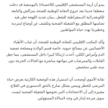
يبدو أن أزمة المستشفى الإقليمي (للاحسناء) باليوسفية قد دخلت
منعطفا جديدا بعد خروج النقابة الوطنية للصحة بمراكش والتابعة
للكونفدرالية الديمقراطية للشغل، ببيان شديد اللهجة تعلن فيه
تضامنها المطلق مع الشغيلة الصحية وتكشف عن أوضاع (متردية
وخطيرة) تهدد حياة المواطنين
وأكد المكتب الإقليمي للنقابة الوطنية للصحة، أن غياب الأطباء
الأخصائيين عن مصالح حيوية، خاصة قسم الولادة ومصلحة تصفية
الدم وأمراض الكلي، أحدث ارتباكا كبيرا داخل المستشفى، مما جعل
القابلات والممرضات في مواجهة مباشرة مع الحالات الحرجة دون
سند طبي متخصص
نقابة الأموي أوضحت أن استمرار هذه الوضعية الكارثية يعرض حياة
المرضى للخطر ويمس بشكل صارخ بالحق الدستوري في العلاج،
مشيرة إلى أن الاحتجاجات التي تخوضها الشغيلة الصحية ليست
سوى صرخة إنذار في وجه لامبالاة المسؤولين