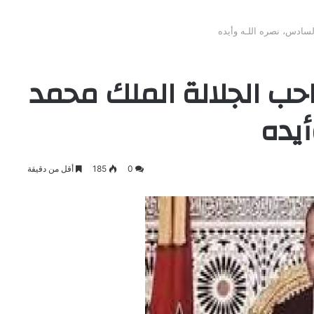
سادس، نصره اللـه وأيده
حب الجلالة الملك محمد
أيده
0
185
أقل من دقيقة