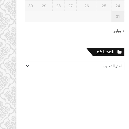
30
29
28
27
26
25
24
31
« يوليو
المحــاكم
المحــاكم