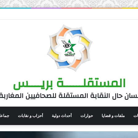
المستقلــــــة بريــــس
سان حال النقابة المستقلة للصحافيين المغاربة
نات
ملفات و قضايا
حوارات
أحداث دولية
أحزاب و نقابات
جماعا