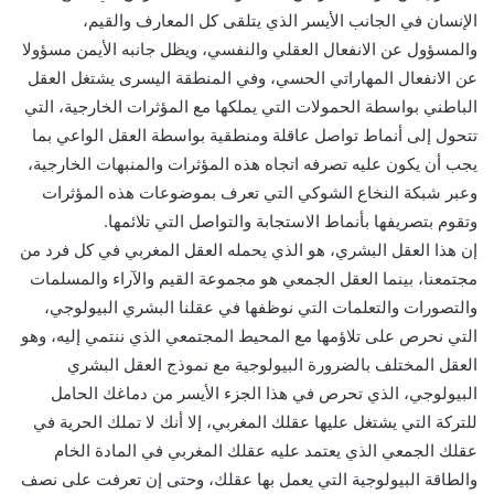
الإنسان في الجانب الأيسر الذي يتلقى كل المعارف والقيم،
والمسؤول عن الانفعال العقلي والنفسي، ويظل جانبه الأيمن مسؤولا
عن الانفعال المهاراتي الحسي، وفي المنطقة اليسرى يشتغل العقل
الباطني بواسطة الحمولات التي يملكها مع المؤثرات الخارجية، التي
تتحول إلى أنماط تواصل عاقلة ومنطقية بواسطة العقل الواعي بما
يجب أن يكون عليه تصرفه اتجاه هذه المؤثرات والمنبهات الخارجية،
وعبر شبكة النخاع الشوكي التي تعرف بموضوعات هذه المؤثرات
وتقوم بتصريفها بأنماط الاستجابة والتواصل التي تلائمها.
إن هذا العقل البشري، هو الذي يحمله العقل المغربي في كل فرد من
مجتمعنا، بينما العقل الجمعي هو مجموعة القيم والآراء والمسلمات
والتصورات والتعلمات التي نوظفها في عقلنا البشري البيولوجي،
التي نحرص على تلاؤمها مع المحيط المجتمعي الذي ننتمي إليه، وهو
العقل المختلف بالضرورة البيولوجية مع نموذج العقل البشري
البيولوجي، الذي تحرص في هذا الجزء الأيسر من دماغك الحامل
للتركة التي يشتغل عليها عقلك المغربي، إلا أنك لا تملك الحرية في
عقلك الجمعي الذي يعتمد عليه عقلك المغربي في المادة الخام
والطاقة البيولوجية التي يعمل بها عقلك، وحتى إن تعرفت على نصف