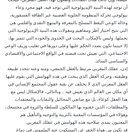
أن توجه لهذه البنية الإيديولوجية التي توجد فيه، فهو مجرد وعاء
بيولوجي تحركه المنظومة الخلوية العصبية عبر الطاقة الفسفورية،
وحالة الوعي اليقظ المسلح بالمعرفة والمنهج النقدي والعلمي هي
التي تتيح اختيار أطر ومفاهيم ومقولات هذه البنية الإيديولوجية التي
يحملها، وليس بالإمكان، البحث في الجدوى والجودة التي تتميز بها،
إلا حينما تكون بصدد الحكم عليها وعلى دورها في تعليب وزيف الوعي
الاجتماعي، التي تعيش تحت قبضته في الواقع الاجتماعي والاقتصادي
والسياسي السائد.
إذن، عقلك المغربي مرتبط بالعقل الجمعي، ومنه وعنه تتحدد طبيعة
وظيفته، وحركة العقل الذي يبحث في هذه الهوامش التي يقوم عليها
العقل المغربي الذي لا يختلف عن بقية عقول المجتمع الإنساني في
أي مكان من العالم الذي نعيش فيه .. وبالتالي، فالإشكال ليس مع
هذا العقل كوعاء، بل مع صانعي المحاليل والنفايات والمعتقدات
والمطلقات، الذين حقنوه بها المالكون للسلطة والثروة في مجتمعك،
وهؤلاء في المؤسسات المعنية بالتربية والتوجيه والتأهيل هم
المعنيون بمدى صلاحية هذه الهوامش في عقلك المغربي.
قد تكون من هواة الحفر عن المسكوت عنه الملموس في دماغ