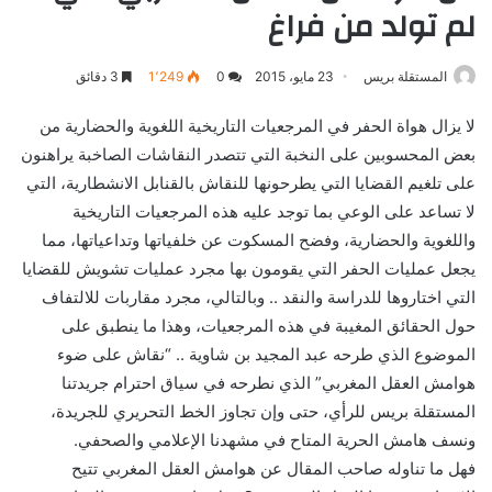
لم تولد من فراغ
المستقلة بريس
23 مايو، 2015
0
1٬249
3 دقائق
لا يزال هواة الحفر في المرجعيات التاريخية اللغوية والحضارية من
بعض المحسوبين على النخبة التي تتصدر النقاشات الصاخبة يراهنون
على تلغيم القضايا التي يطرحونها للنقاش بالقنابل الانشطارية، التي
لا تساعد على الوعي بما توجد عليه هذه المرجعيات التاريخية
واللغوية والحضارية، وفضح المسكوت عن خلفياتها وتداعياتها، مما
يجعل عمليات الحفر التي يقومون بها مجرد عمليات تشويش للقضايا
التي اختاروها للدراسة والنقد .. وبالتالي، مجرد مقاربات للالتفاف
حول الحقائق المغيبة في هذه المرجعيات، وهذا ما ينطبق على
الموضوع الذي طرحه عبد المجيد بن شاوية .. “نقاش على ضوء
هوامش العقل المغربي” الذي نطرحه في سياق احترام جريدتنا
المستقلة بريس للرأي، حتى وإن تجاوز الخط التحريري للجريدة،
ونسف هامش الحرية المتاح في مشهدنا الإعلامي والصحفي.
فهل ما تناوله صاحب المقال عن هوامش العقل المغربي تتيح