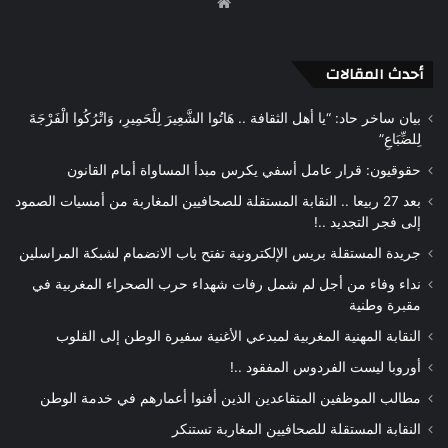
موقع
الويب
أحدث المقالات
بيان ساخر حاد: “يا أهل الثقافة .. هَاتُوا الشَّعِيرَ لِلْحَمِيرِ، وَاتْرُكُوا الْفَرْجَةَ
لِلضِّبَاعِ”
حقوقيون: قرار عامل أسفي يكرس مبدأ المساواة أمام القانون
بعد 27 ربيعا .. النقابة المستقلة للصحافيين المغاربة من أمسيات الصمود
إلى فجر التجديد ..!
جريدة المستقلة بريس الإلكترونية تفتح باب الانضمام لشبكة المراسلين
نداء وفاء من أجل لم شمل رفات شهداء حرب الصحراء المغربية في
مقبرة وطنية
النقابة المهنية المغربية لمبدعي الأغنية سفيرة الوطن إلى القلوب
أوروبا ليست الفردوس المفقود ..!
مطالب الموظفين المتقاعدين الذين أفنوا أعمارهم في خدمة الوطن
النقابة المستقلة للصحافيين المغاربة تستنكر