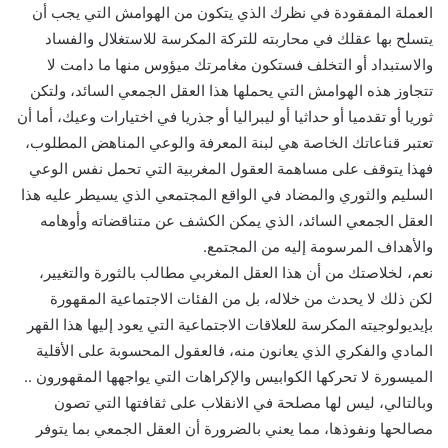
العملة المفقودة في نظرك الذي يتكون من الهوامش التي يجب أن
يتسلح بها عقلك في محاربته للتركة المكرسة للاستغلال والفساد
والاستبداد أو التخلف فستكون مغامرتك ميؤوس منها ما دامت لا
تتجاوز هذه الهوامش التي يحملها هذا العقل الجمعي السائد، ولتكن
ثوريا أو تقدميا أو حداثيا أو ليبراليا أو جذريا في اختيارات وعيك، أما أن
تعتبر قناعاتك الخاصة هي لبنة المعرفة والوعي المناهض المطلوب،
فهذا يتوقف على مساهمة العقول المغربية التي تحمل نفس الوعي
السليم والثوري والمضاد في الواقع المجتمعي الذي يسيطر عليه هذا
العقل الجمعي السائد، الذي يمكن الكشف عن متناقضاته وأوهامه
والأهداف المرسومة إليه من المجتمع.
نعم، لخلاصتك من أن هذا العقل المغربي مطالب بالثورة والتغيير،
لكن ذلك لا يحدث من خلاله، بل من الفئات الاجتماعية المقهورة
بإيديولوجيته المكرسة للعلاقات الاجتماعية التي يعود إليها هذا القهر
المادي والفكري الذي يعانون منه، فالعقول المحسوبة على الأقلية
الميسورة لا تحركها الكوابيس والإكراهات التي يواجهها المقهورون ..
وبالتالي، ليس لها مصلحة في الانقلاب على ثقافتها التي تصون
مصالحها ونفوذها، مما يعني بالضرورة أن العقل الجمعي بما يتوفر