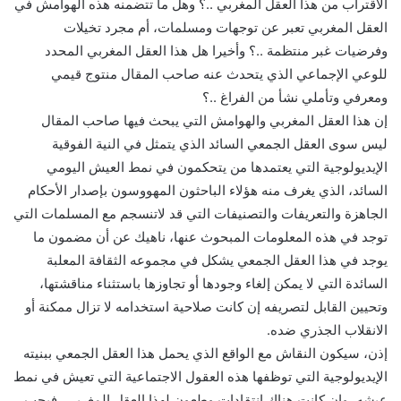
الاقتراب من هذا العقل المغربي ..؟ وهل ما تتضمنه هذه الهوامش في
العقل المغربي تعبر عن توجهات ومسلمات، أم مجرد تخيلات
وفرضيات غبر منتظمة ..؟ وأخيرا هل هذا العقل المغربي المحدد
للوعي الإجماعي الذي يتحدث عنه صاحب المقال منتوج قيمي
ومعرفي وتأملي نشأ من الفراغ ..؟
إن هذا العقل المغربي والهوامش التي يبحث فيها صاحب المقال
ليس سوى العقل الجمعي السائد الذي يتمثل في النية الفوقية
الإيديولوجية التي يعتمدها من يتحكمون في نمط العيش اليومي
السائد، الذي يغرف منه هؤلاء الباحثون المهووسون بإصدار الأحكام
الجاهزة والتعريفات والتصنيفات التي قد لاتنسجم مع المسلمات التي
توجد في هذه المعلومات المبحوث عنها، ناهيك عن أن مضمون ما
يوجد في هذا العقل الجمعي يشكل في مجموعه الثقافة المعلبة
السائدة التي لا يمكن إلغاء وجودها أو تجاوزها باستثناء مناقشتها،
وتحيين القابل لتصريفه إن كانت صلاحية استخدامه لا تزال ممكنة أو
الانقلاب الجذري ضده.
إذن، سيكون النقاش مع الواقع الذي يحمل هذا العقل الجمعي ببنيته
الإيديولوجية التي توظفها هذه العقول الاجتماعية التي تعيش في نمط
عيشه، وإن كانت هناك انتقادات وطعون لهذا العقل المغربي، فيجب