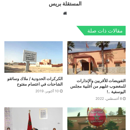
المستقلة بريس
موقع
الويب
مقالات ذات صلة
الكركرات الحدودية / ملاك وسائقو
التفويضات للأقربين والإنذارات
الشاحنات في اعتصام مفتوح
للمغضوب عليهم من أغلبية مجلس
10 أكتوبر، 2019
اليوسفية ..!
8 أغسطس، 2022