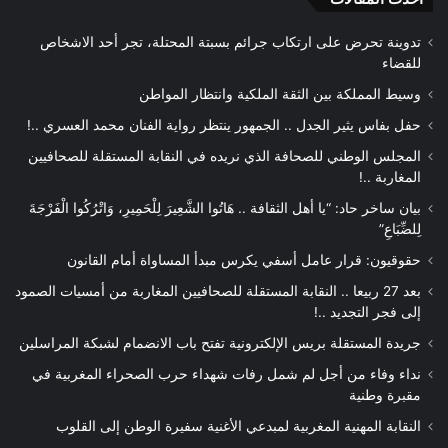
تدوينة تحرض على ارتكاب جرائم بسبتة المحتلة، تجر أحد الاشخاص
للقضاء
وسيط المملكة بين الثقة الملكية وانتظار المواطن
حفل بفاس يثير الجدل .. الجمهور ينتظر رواية الفنان محمد العسري ..!
المجلس الوطني للصحافة الذي نريده في النقابة المستقلة للصحافيين
المغاربة ..!
بيان ساخر حاد: “يا أهل الثقافة .. هَاتُوا الشَّعِيرَ لِلْحَمِيرِ، وَاتْرُكُوا الْفَرْجَةَ
لِلضِّبَاعِ”
حقوقيون: قرار عامل أسفي يكرس مبدأ المساواة أمام القانون
بعد 27 ربيعا .. النقابة المستقلة للصحافيين المغاربة من أمسيات الصمود
إلى فجر التجديد ..!
جريدة المستقلة بريس الإلكترونية تفتح باب الانضمام لشبكة المراسلين
نداء وفاء من أجل لم شمل رفات شهداء حرب الصحراء المغربية في
مقبرة وطنية
النقابة المهنية المغربية لمبدعي الأغنية سفيرة الوطن إلى القلوب