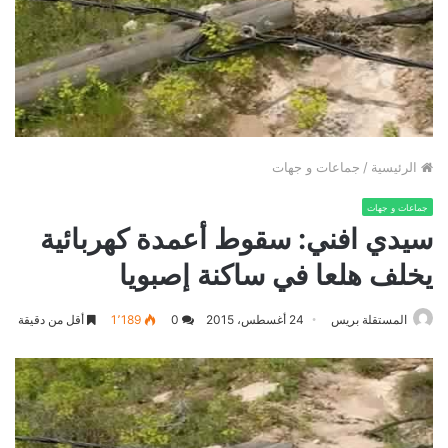
الرئيسية
/
جماعات و جهات
جماعات و جهات
سيدي افني: سقوط أعمدة كهربائية
يخلف هلعا في ساكنة إصبويا
المستقلة بريس
24 أغسطس، 2015
0
1٬189
أقل من دقيقة