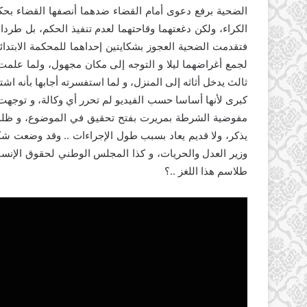
الكراء، ولكن دغعتهما وقاحتهما لعدم تنفيذ الحكم، بل طردا
فتقدمت الضحية العجوز بشكايتين إحداهما للمحكمة الابتدائي
لجمع أغراضهما ليلا و التوجه إلى مكان مجهول، ولما عل
ثالث يدخل أثاثه إلى المنزل، و لما استفسرته أجابها بأنه اش
كبرى لأنها أساسا حسب الفيديو لم تحرر أي وكالة، و توجهت
مفوضية الشرطة بمريرت بفتح تحقيق في الموضوع، و ظلت ا
يذكر، ولا قديم يعاد بسبب طول الإجراءات .. وقد وضعت 
وزير العدل والحريات، و كذا المجلس الوطني لحقوق الإنسان
طلاسم هذا اللغز ..؟