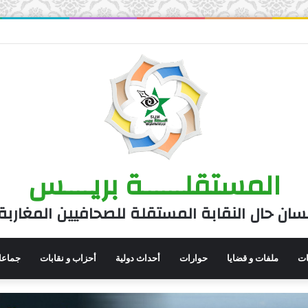
المستقلــــــة بريــــس
سان حال النقابة المستقلة للصحافيين المغاربة
نات
ملفات و قضايا
حوارات
أحداث دولية
أحزاب و نقابات
جماعا