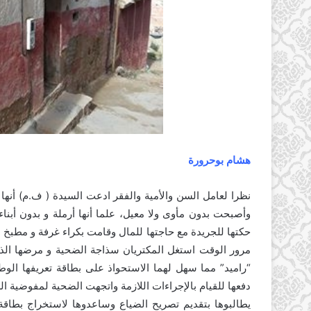
هشام بوحرورة
نظرا لعامل السن والأمية والفقر ادعت السيدة ( ف.م) أنها
وأصبحت بدون مأوى ولا معيل، علما أنها أرملة و بدون أبنا
حكتها للجريدة مع حاجتها للمال وقامت بكراء غرفة و مطبخ
مرور الوقت استغل المكتريان سذاجة الضحية و مرضها الذي 
“راميد” مما سهل لهما الاستحواذ على بطاقة تعريفها الوط
دفعها للقيام بالإجراءات اللازمة واتجهت الضحية لمفوضية ا
يطالبوها بتقديم تصريح الضياع وساعدوها لاستخراج بطاقة