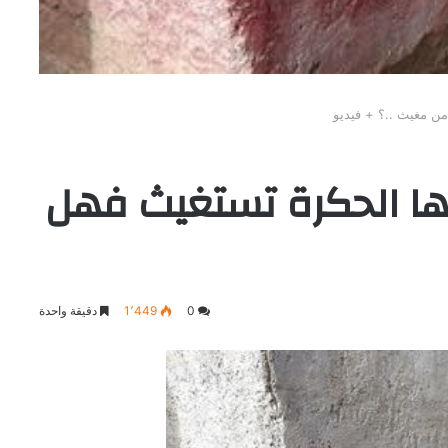
ن مغيث ..؟ + فيديو
تها الحكرة تستغيث فهل
0
1٬449
دقيقة واحدة