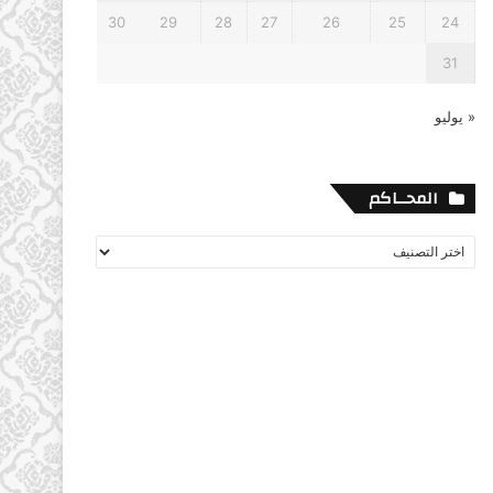
30
29
28
27
26
25
24
31
« يوليو
المحــاكم
المحــاكم