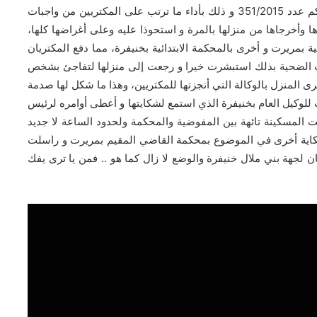
الضحية برفع دعوى أمام القضاء ضدهما أنصفها القضاء بحكم عدد 351/2015 و ذلك بأداء ما ترتب على المكتريين من واجبات
ها وأخرجاها من منزلها بالمرة و استحوذا عليه وعلى أغراضها كلها،
ة بمريرت و أخرى بالمحكمة الابتدائية بخنيفرة، مما دفع المكتريان
مت الضحية بذلك استبشرت خيرا و رجعت إلى منزلها لتفاجئ بشخص
ترى المنزل بالوكالة التي أنجزتها للمكتريين، وهذا ما شكل لها صدمة
 للوكيل العام بخنيفرة الذي استمع لشكايتها و أعطى أوامره لرئيس
لمسكينة تائهة بين المفوضية والمحكمة ولحدود الساعة لا جديد
شكاية أخرى في الموضوع بمحكمة القاضي المقيم بمريرت و راسلت
 لجهة بني ملال خنيفرة والوضع لا زال كما هو .. فمن يا ترى يفك