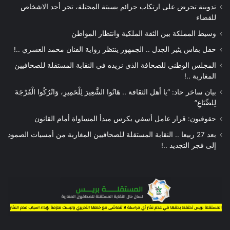
تدوينة تحرض على ارتكاب جرائم بسبتة المحتلة، تجر أحد الاشخاص
للقضاء
وسيط المملكة بين الثقة الملكية وانتظار المواطن
حفل بفاس يثير الجدل .. الجمهور ينتظر رواية الفنان محمد العسري ..!
المجلس الوطني للصحافة الذي نريده في النقابة المستقلة للصحافيين
المغاربة ..!
بيان ساخر حاد: “يا أهل الثقافة .. هَاتُوا الشَّعِيرَ لِلْحَمِيرِ، وَاتْرُكُوا الْفَرْجَةَ
لِلضِّبَاعِ”
حقوقيون: قرار عامل أسفي يكرس مبدأ المساواة أمام القانون
بعد 27 ربيعا .. النقابة المستقلة للصحافيين المغاربة من أمسيات الصمود
إلى فجر التجديد ..!