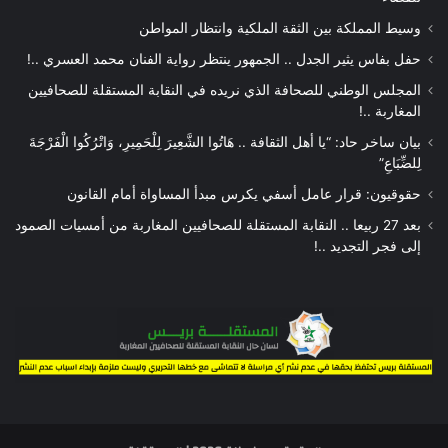
وسيط المملكة بين الثقة الملكية وانتظار المواطن
حفل بفاس يثير الجدل .. الجمهور ينتظر رواية الفنان محمد العسري ..!
المجلس الوطني للصحافة الذي نريده في النقابة المستقلة للصحافيين
المغاربة ..!
بيان ساخر حاد: “يا أهل الثقافة .. هَاتُوا الشَّعِيرَ لِلْحَمِيرِ، وَاتْرُكُوا الْفَرْجَةَ
لِلضِّبَاعِ”
حقوقيون: قرار عامل أسفي يكرس مبدأ المساواة أمام القانون
بعد 27 ربيعا .. النقابة المستقلة للصحافيين المغاربة من أمسيات الصمود
إلى فجر التجديد ..!