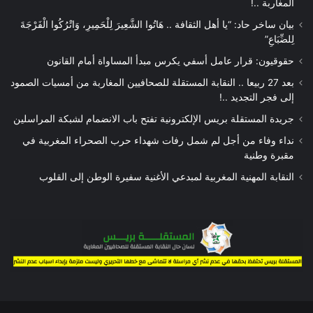
المغاربة ..!
بيان ساخر حاد: “يا أهل الثقافة .. هَاتُوا الشَّعِيرَ لِلْحَمِيرِ، وَاتْرُكُوا الْفَرْجَةَ
لِلضِّبَاعِ”
حقوقيون: قرار عامل أسفي يكرس مبدأ المساواة أمام القانون
بعد 27 ربيعا .. النقابة المستقلة للصحافيين المغاربة من أمسيات الصمود
إلى فجر التجديد ..!
جريدة المستقلة بريس الإلكترونية تفتح باب الانضمام لشبكة المراسلين
نداء وفاء من أجل لم شمل رفات شهداء حرب الصحراء المغربية في
مقبرة وطنية
النقابة المهنية المغربية لمبدعي الأغنية سفيرة الوطن إلى القلوب