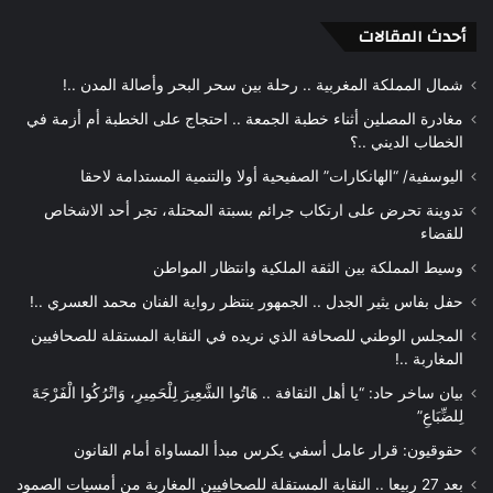
أحدث المقالات
شمال المملكة المغربية .. رحلة بين سحر البحر وأصالة المدن ..!
مغادرة المصلين أثناء خطبة الجمعة .. احتجاج على الخطبة أم أزمة في
الخطاب الديني ..؟
اليوسفية/ “الهانكارات” الصفيحية أولا والتنمية المستدامة لاحقا
تدوينة تحرض على ارتكاب جرائم بسبتة المحتلة، تجر أحد الاشخاص
للقضاء
وسيط المملكة بين الثقة الملكية وانتظار المواطن
حفل بفاس يثير الجدل .. الجمهور ينتظر رواية الفنان محمد العسري ..!
المجلس الوطني للصحافة الذي نريده في النقابة المستقلة للصحافيين
المغاربة ..!
بيان ساخر حاد: “يا أهل الثقافة .. هَاتُوا الشَّعِيرَ لِلْحَمِيرِ، وَاتْرُكُوا الْفَرْجَةَ
لِلضِّبَاعِ”
حقوقيون: قرار عامل أسفي يكرس مبدأ المساواة أمام القانون
بعد 27 ربيعا .. النقابة المستقلة للصحافيين المغاربة من أمسيات الصمود