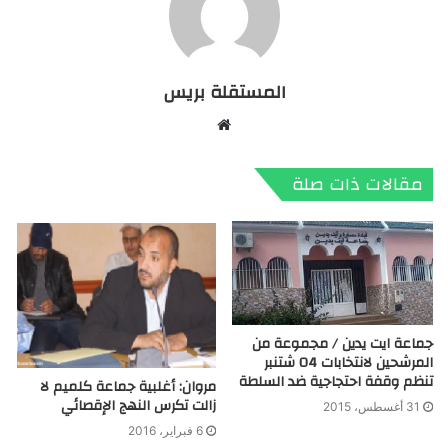
المستقلة بريس
موقع
الويب
مقالات ذات صلة
جماعة ايت يدين / مجموعة من
المرشحين لانتخابات 04 شتنبر
تنظم وقفة احتجاجية ضد السلطة
مروان: أغلبية جماعة كلميم لا
زالت تكرس النهج الإقصائي
31 أغسطس، 2015
6 فبراير، 2016