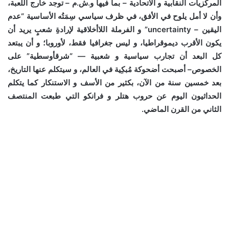
المركزيات النقابية و الاتحادية – بما فيها و.ش.م – توجد خارج اللعبة،
وأن لا أمل يلوح في الأفق، في ظرف سياسي سِمَتُه الأساسية “عدم
اليقين – uncertainty” و الفرملة اللاأخلاقية لإرادةِ شعبٍ يريد أن
يكون الأقرب ديموقراطيا، و ليس جغرافيا فقط، لأوروبا؛ و أن يبتعد
كل البعد أن تجارب سياسية و شعبية — “شرقأوسطية” على
الخصوص– أصبحت أضحوكة مُبكِية في العالم، و سيتكلم عنها التاريخ،
بعد خمسين سنة من الآن، بكثير من الأسف و الاستنكار كما يتكلم
الحداثيون اليوم عن حروب هتلر و فرانكو التي طبعت المنتصف
الثاني من القرن الماضي.