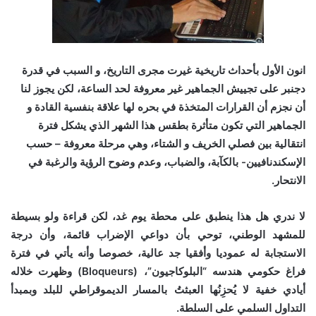
انون الأول بأحداث تاريخية غيرت مجرى التاريخ، و السبب في قدرة
دجنبر على تجييش الجماهير غير معروفة لحد الساعة، لكن يجوز لنا
أن نجزم أن القرارات المتخذة في بحره لها علاقة بنفسية القادة و
الجماهير التي تكون متأثرة بطقس هذا الشهر الذي يشكل فترة
انتقالية بين فصلي الخريف و الشتاء، وهي مرحلة معروفة – حسب
الإسكندنافيين- بالكآبة، والضباب، وعدم وضوح الرؤية والرغبة في
الانتحار.
لا ندري هل هذا ينطبق على محطة يوم غد، لكن قراءة ولو بسيطة
للمشهد الوطني، توحي بأن دواعي الإضراب قائمة، وأن درجة
الاستجابة له عموديا وأفقيا جد عالية، خصوصا وأنه يأتي في فترة
فراغ حكومي هندسه “البلوكاجيون”، (Bloqueurs) وظهرت خلاله
أيادي خفية لا يُحزِنُها العبثتُ بالمسار الديموقراطي للبلد وبمبدأ
التداول السلمي على السلطة.