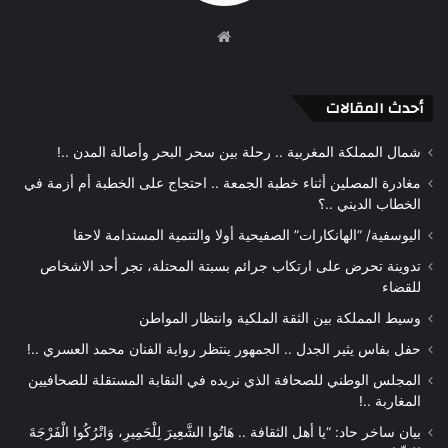
موقع
الويب
أحدث المقالات
شمال المملكة المغربية .. رحلة بين سحر البحر وأصالة المدن ..!
مغادرة المصلين أثناء خطبة الجمعة .. احتجاج على الخطبة أم أزمة في
الخطاب الديني ..؟
اليوسفية/ “الهانكارات” الصفيحية أولا والتنمية المستدامة لاحقا
تدوينة تحرض على ارتكاب جرائم بسبتة المحتلة، تجر أحد الاشخاص
للقضاء
وسيط المملكة بين الثقة الملكية وانتظار المواطن
حفل بفاس يثير الجدل .. الجمهور ينتظر رواية الفنان محمد العسري ..!
المجلس الوطني للصحافة الذي نريده في النقابة المستقلة للصحافيين
المغاربة ..!
بيان ساخر حاد: “يا أهل الثقافة .. هَاتُوا الشَّعِيرَ لِلْحَمِيرِ، وَاتْرُكُوا الْفَرْجَةَ