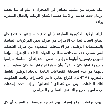
البلد يقترب من مشهد مسافر في الصحراء لا علم له بما تخفيه
الرمال تحت قدميه، و لا بما تخفيه الكتبان الرملية والجبال الصخرية
وراءها.
طيلة الولاية الحكومية السابقة (يناير 2012 – شتنبر 2016) كان
الطابع السائد لنداءات الإضراب من طرف بعض المركزيات النقابية،
والتنسيقيات الوطنية، هو الاستجابة المحدودة من طرف الشغيلة،
ليس بسبب عدم مصداقية مطالب الجهات الداعية للإضراب، وإنما
لسببين رئيسيين: أولهما هو إدراك نفس الشغيلة أن مسلسلا سياسيا
و ديموقراطيا كان حاضراً، وأن حوارا اجتماعيا ما كان مفتوحا .. و
ثانيهما هو عدم استجابة القطاعات التابعة للاتحاد الوطني للشغل
بالمغرب (UNTM)، كذراع نقابي داعم لاختيارات رئاسة الحكومة،
لتلك النداءات، ليس من مُنطلق “المَنطق”، و إنما تحت إملاءات
الإحساس بالحرج و التناقض النضالي و السياسي.
اليوم، توقعات نجاح إضراب يوم غد جد مرتفعة، و السبب أن كل