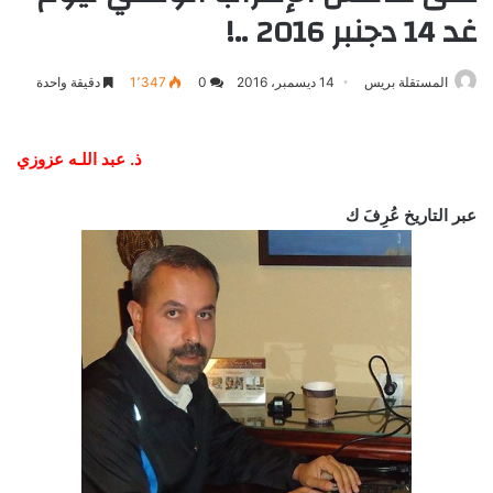
غد 14 دجنبر 2016 ..!
المستقلة بريس
14 ديسمبر، 2016
0
1٬347
دقيقة واحدة
ذ. عبد اللـه عزوزي
عبر التاريخ عُرِفَ ك