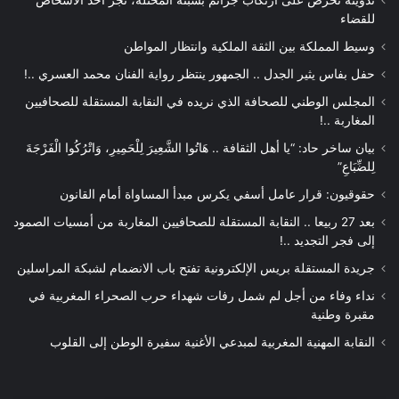
للقضاء
وسيط المملكة بين الثقة الملكية وانتظار المواطن
حفل بفاس يثير الجدل .. الجمهور ينتظر رواية الفنان محمد العسري ..!
المجلس الوطني للصحافة الذي نريده في النقابة المستقلة للصحافيين
المغاربة ..!
بيان ساخر حاد: “يا أهل الثقافة .. هَاتُوا الشَّعِيرَ لِلْحَمِيرِ، وَاتْرُكُوا الْفَرْجَةَ
لِلضِّبَاعِ”
حقوقيون: قرار عامل أسفي يكرس مبدأ المساواة أمام القانون
بعد 27 ربيعا .. النقابة المستقلة للصحافيين المغاربة من أمسيات الصمود
إلى فجر التجديد ..!
جريدة المستقلة بريس الإلكترونية تفتح باب الانضمام لشبكة المراسلين
نداء وفاء من أجل لم شمل رفات شهداء حرب الصحراء المغربية في
مقبرة وطنية
النقابة المهنية المغربية لمبدعي الأغنية سفيرة الوطن إلى القلوب