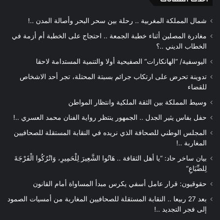
شمال المملكة المغربية .. رحلة بين سحر البحر وأصالة المدن ..!
مغادرة المصلين أثناء خطبة الجمعة .. احتجاج على الخطبة أم أزمة في
الخطاب الديني ..؟
اليوسفية/ “الهانكارات” الصفيحية أولا والتنمية المستدامة لاحقا
تدوينة تحرض على ارتكاب جرائم بسبتة المحتلة، تجر أحد الاشخاص
للقضاء
وسيط المملكة بين الثقة الملكية وانتظار المواطن
حفل بفاس يثير الجدل .. الجمهور ينتظر رواية الفنان محمد العسري ..!
المجلس الوطني للصحافة الذي نريده في النقابة المستقلة للصحافيين
المغاربة ..!
بيان ساخر حاد: “يا أهل الثقافة .. هَاتُوا الشَّعِيرَ لِلْحَمِيرِ، وَاتْرُكُوا الْفَرْجَةَ
لِلضِّبَاعِ”
حقوقيون: قرار عامل أسفي يكرس مبدأ المساواة أمام القانون
بعد 27 ربيعا .. النقابة المستقلة للصحافيين المغاربة من أمسيات الصمود
إلى فجر التجديد ..!