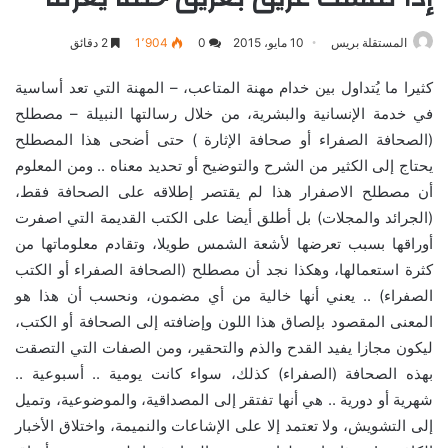
المستقلة بريس
10 مايو، 2015
0
1٬904
2 دقائق
كثيرا ما يُتداول بين خدام مهنة المتاعب، – المهنة التي تعد أساسية
في خدمة الإنسانية والبشرية، من خلال رسالتها النبيلة – مصطلح
(الصحافة الصفراء أو صحافة الإثارة ) حتى أضحى هذا المصطلح
يحتاج إلى الكثير من الشرح والتوضيح أو تحديد معناه .. ومن المعلوم
أن مصطلح الاصفرار هذا لم يقتصر إطلاقه على الصحافة فقط،
(الجرائد والمجلات) بل أطلق أيضا على الكتب القديمة التي اصفرت
أوراقها بسبب تعرضها لأشعة الشمس طويلا، وتقادم معلوماتها من
كثرة استعمالها، وهكذا نجد أن مصطلح (الصحافة الصفراء أو الكتب
الصفراء) .. يعني أنها خالية من أي مضمون، ونحسب أن هذا هو
المعنى المقصود بإلصاق هذا اللون وإضافته إلى الصحافة أو الكتب،
ليكون مجازا يفيد القدح والذم والتحقير، ومن الصفات التي التصقت
بهذه الصحافة (الصفراء) كذلك، سواء كانت يومية .. أسبوعية ..
شهرية أو دورية .. هي أنها تفتقر إلى المصداقية، والموضوعية، وتميل
إلى التشويش، ولا تعتمد إلا على الإشاعات والنميمة، واختلاق الأخبار