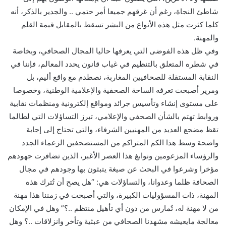
شاطئ النجاة، رغم أن غرقهم جميعا أمر حتمي .. والجدير بالذكر، أنه
كلما كثرت مثل هذه الأنواع من البشر تسقط بالمقابل قيمة القلم
والمهنة.
وفي ظل هذه الفوضى التي يعرفها حاليا المجال الصحافي، وبخاصة
في شطره المتعلق بالتنظيم في غياب قانون يحدد المعالم، فإننا في
النقابة المستقلة للصحافيين المغاربة، نصطدم مع واقع أليم، بل
ومرير أصبحت تعرفه الساحة الصحفية والإعلامية الوطنية، وخصوصا
على مستوى إنشاء وتأسيس جرائد ومواقع إلكترونية ومنظمات نقابية
وروابط تهتم بالشأن الصحفي والإعلامي، تبرز التساؤلات التي لطالما
تقظ مضجع العديد من المهنيين الشرفاء، والتي تحتاج إلى إجابة
واضحة وسط هذا الكم المتراكم من المستصحفين الزعماء الجدد
والرؤساء المزعومين ونوابغ هذا العصر الأغبر، الذين تضافرت جهودهم
مؤخرا وشرعوا في البحث عن صيغة يتبثون بها وجودهم في مجال
الصحافة ظلما وعدوانا، والتساؤلات هي: “هل يصح أن تُترك هذه
المهنة، ذات المسؤوليات الكبيرة، والتي أصبحت في زمننا هذا مهنة
من لا مهنة له، تُمارس من دون أي تأهيل منتظم ..؟” وهل في الإمكان
معالجة مايعيشه مشهدنا الصحافي من عبثية وتأخر وانزلاقات ..؟ وهل