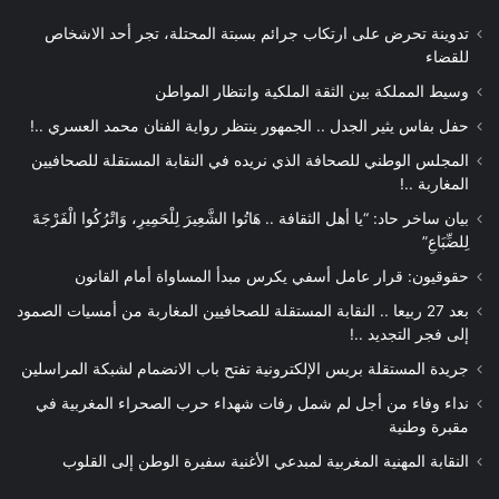
تدوينة تحرض على ارتكاب جرائم بسبتة المحتلة، تجر أحد الاشخاص
للقضاء
وسيط المملكة بين الثقة الملكية وانتظار المواطن
حفل بفاس يثير الجدل .. الجمهور ينتظر رواية الفنان محمد العسري ..!
المجلس الوطني للصحافة الذي نريده في النقابة المستقلة للصحافيين
المغاربة ..!
بيان ساخر حاد: “يا أهل الثقافة .. هَاتُوا الشَّعِيرَ لِلْحَمِيرِ، وَاتْرُكُوا الْفَرْجَةَ
لِلضِّبَاعِ”
حقوقيون: قرار عامل أسفي يكرس مبدأ المساواة أمام القانون
بعد 27 ربيعا .. النقابة المستقلة للصحافيين المغاربة من أمسيات الصمود
إلى فجر التجديد ..!
جريدة المستقلة بريس الإلكترونية تفتح باب الانضمام لشبكة المراسلين
نداء وفاء من أجل لم شمل رفات شهداء حرب الصحراء المغربية في
مقبرة وطنية
النقابة المهنية المغربية لمبدعي الأغنية سفيرة الوطن إلى القلوب