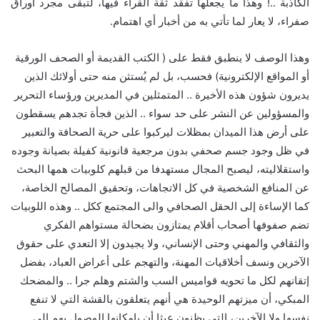
الكاذبة ..! وهذا ما يجعلها تفقد ثقة القراء فيها، لتبقى مجرد أوراق
صفراء، لا يعار لما تأتي به من أخبار أي اهتمام.
وهذا الوصف لا ينطبق فقط على ( الكتب القديمة أو الصحف الورقية
أو المواقع الإلكترونية) فحسب، بل لم يُستثن منه حتى أولائك الذين
يديرون شؤون هذه الأخيرة .. المتمثلين في المديرين ورؤساء التحرير
والمسؤولين عن النشر على حد سواء .. الذين فجأة تجدهم يسقطون
على أرض هذا الميدان بمظلات ليركبوا على حرية الصحافة والتعبير
في ظل وجود جسم صحفي بدون مرجعية قانونية كفيلة بصيانة وجوده
واستقلاليته، ليصبح المجال مستهدفا من قبلهم كلوبيات همها البحث
عن المنافع الشخصية في كل الاتجاهات، وتحقيق المصالح الخاصة،
كما الإساءة إلى الحقل الصحافي والى المجتمع ككل .. وهذه اللوبيات
تضم صفوفها أصحاب أقلام يمتازون بضحالة مستواهم الفكري
والثقافي والمهني وحتى الإنساني، ولا يجيدون إلا التعدي على حقوق
الآخرين ونسف أخلاقيات المهنة، والتهجم على أعراض العباد، بفضل
إتقانهم لكل ما تحويه قواميس السب والشتم وهلم جرا .. والمضحك
المبكي، أن ميزتهم الوحيدة هي أنهم يتعلقون بالقشة التي لا تنفع
نفسها ولا الآخرين، التي يظنون عبثا أن بإمكانها الوصول بهم إلى