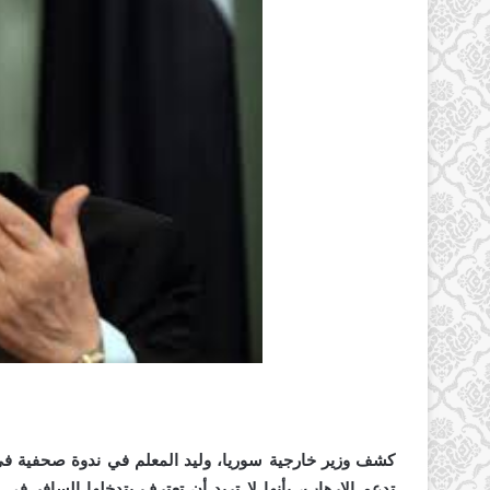
كشف وزير خارجية سوريا، وليد المعلم في ندوة صحفية في 
تدعم الإرهاب، بأنها لا تريد أن تعترف بتدخلها السافر 