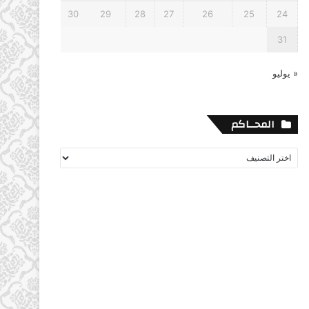
30
29
28
27
26
25
24
31
« يوليو
المحــاكم
المحــاكم