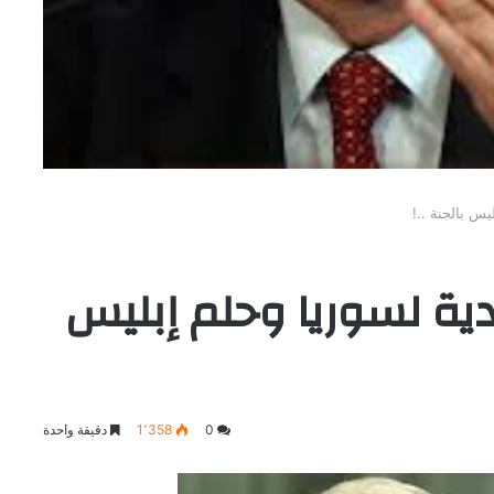
يس بالجنة ..!
دية لسوريا وحلم إبليس
0
1٬358
دقيقة واحدة