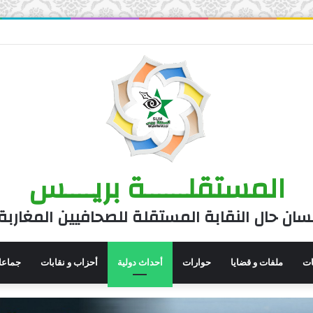
المستقلــــــة بريــــس
سان حال النقابة المستقلة للصحافيين المغاربة
نات
ملفات و قضايا
حوارات
أحداث دولية
أحزاب و نقابات
جماعا