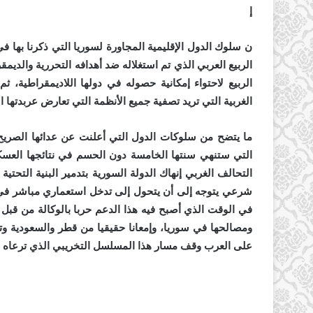
إ
ن سلوك الدول الإقليمية المجاورة لسوريا التي ذكرنا بها 
الربيع العربي الذي تم استغلاله ضد أهدافه التحررية والدي
الربيع لاحتواء إمكانية حصوله في دولها اللاديمقراطية، 
الغربية التي تريد تصفية جميع الأنظمة التي تعارض عربدتها 
ما يتضح من سلوكات الدول التي أعلنت عن عدائها الصريح ل
التي ستنهي سنتها الخامسة دون الحسم في نتائجها العسكر
التحالف الغربي إنهاك الدولة السورية بتدمير البنية التحتية 
شرعي يتوجه إلى أن يتحول إلى تدخل استعماري مباشر في س
في الوقت الذي أصبح فيه هذا الدعم حربا بالوكالة من قبل
ومصالحها في سوريا، وإمعانا حقيقيا من قطر والسعودية وت
على العرب وقف مسار هذا المسلسل التخريبي الذي ترعاه ه