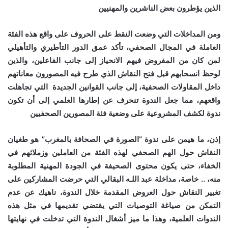
الذين يؤطرون بعض الناشرين والمهنيين
ومن المداخلات التي وضعت النقط على الحروف على واقع هذه الفئة
العاملة في المجال الصحفي، تأكد عمق الدور التأطيري والتأهيلي
لمن كان من المفروض فيهم الانحياز إلى جانب الفاعلين، والذين
لوحظ انسحابهم قبل فتح النقاش الذي طرح فيه المصورون معاناتهم
داخل المقاولات الصحفية، إلى جانب القوانين الجديدة التي تجاهلت
واقعهم، مما جعل الندوة تنحرف عن إطارها العلمي إلى أن تكون
ندوة لكشف المشروعية على وضعية فئة المصورين الصحفيين
إذن، ما هيمن على ندوة “الصورة في الصحافة بالمغرب” هو طغيان
النقاش حول الهم الصحفي لهذه الفئة من العاملين وزملائهم في
الخفاء، حتى يكون محتوى الصحيفة في الجودة المهنية المطلوبة
منه، .. خاصة، مداخلة عبد اللـه البقالي التي حرضت المشاركين على
تغيير النقاش حول العروض المقدمة خلال الندوة، ناهيك عن عدم
التمكن من صياغة التوصيات التي يقتضي تقديمها في مثل هذه
الندوات العلمية، وهذا ما ميز أشغال الندوة التي تدخلت في نهايتها