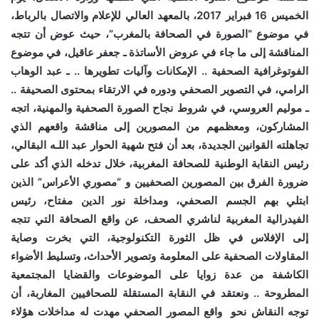
الخميس 16 فبراير 2017، بالمعهد العالي للإعلام والاتصال بالرباط،
في موضوع “الصورة في الصحافة بالمغرب”، حيث عوض أن تتجه
المناقشة إلى ما جاء في عروض الأساتذة ـ جعفر عاقيل، في موضوع
الفوتوغرافية الصحفية .. الإمكانات وآليات تطويرها .. ـ عبد الوهاب
الرامي، في التصوير الصحفي ودوره في الارتقاء بمحتوى الصحيفة ..
ـ موليم العروسي، في شروط نجاح الصورة الصحفية والمهنية، اتجه
المشاركون، ومعظمهم من المصورين إلى مناقشة واقعهم الذي
تجاهلته القوانين الجديدة، بعد أن فتح شهية الحوار عبد اللـه البقالي،
رئيس النقابة الوطنية للصحافة المغربية، خلال تدخله الذي أكد على
ضرورة الفرق بين المصورين الصحفيين و “مصوري الأعراس” الذين
ابتلي بهم الجسم الصحفي، ومداخلة نور الدين مفتاح، رئيس
الفيدرالية المغربية لناشري الصحف، عن واقع الصحافة التي تتجه
إلى الإفلاس في ظل الثورة التكنولوجية، التي بخرت وصاية
المقاولات الصحفية على المعلومة وتصوير الأحداث، وتسليط الأضواء
الكاشفة من عدة زوايا على الموضوعات والقضايا المجتمعية
المطروحة .. ونعتقد في النقابة المستقلة للصحافيين المغاربة، أن
توجه النقاش نحو واقع المصور الصحفي مهدت له مداخلات هؤلاء