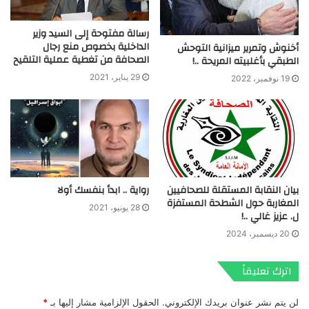
رسالة مفتوحة إلى السيد وزير
الداخلية بخصوص منع رجال
أخنوش وتمرير ميزانية التوحش
الصحافة من تغطية عملية التلقيح
الطبقي بأغلبيته المريحة ..!
29 يناير، 2021
19 نوفمبر، 2022
بيان النقابة المستقلة للصحافيين
رواية .. ابدأ بنفسك أولا
المغاربة حول الشطحة المستفزة
28 يونيو، 2021
ل. عزيز غالي ..!
20 ديسمبر، 2024
اترك تعليقاً
لن يتم نشر عنوان بريدك الإلكتروني.
الحقول الإلزامية مشار إليها بـ
*