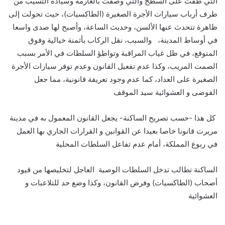
التي طفت على السطح والتي وصفت بالعارمة وسيادة التسيب من
طرف أرباب سيارات الأجرة الصغيرة (الطاكسيات)، حيث تحولت إلى
ظاهرة تتحدث عنها الألسن، وحديث الساعة، وأصبح لها صدى واسعا
في أوساط المدينة، والسبب، نقل الركاب بأثمنة خيالية وفوق
المتوقع، في ظل غياب المراقبة وتواطؤ السلطات في الأمر بسبب
الصمت المريب، وكذا عدم تفعيل القانون وعدم توفر سيارات الأجرة
الصغيرة على العداد، كما عدم وجود تعريفة قانونية، مما جعل
الفوضى و العشوائية سيد الموقف
كل هذا -حسب تصريح الساكنة- يجعل القانون المعمول به في مدينة
مريرت قانونا خاصا بعيدا عن القوانين و القرارات الجاري بها العمل
في ربوع المملكة، أمام عدم تفاعل السلطات المحلية
الساكنة تطالب تدخل السلطات الوصية العاجل لتخليصها من قيود
أصحاب (الطاكسيات) وفرض القانون، وكذا وضع حد للتلاعبات و
العشوائية