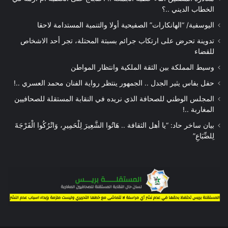
الخطاب الديني ..؟
اليوسفية/ “الهانكارات” الصفيحية أولا والتنمية المستدامة لاحقا
تدوينة تحرض على ارتكاب جرائم بسبتة المحتلة، تجر أحد الاشخاص
للقضاء
وسيط المملكة بين الثقة الملكية وانتظار المواطن
حفل بفاس يثير الجدل .. الجمهور ينتظر رواية الفنان محمد العسري ..!
المجلس الوطني للصحافة الذي نريده في النقابة المستقلة للصحافيين
المغاربة ..!
بيان ساخر حاد: “يا أهل الثقافة .. هَاتُوا الشَّعِيرَ لِلْحَمِيرِ، وَاتْرُكُوا الْفَرْجَةَ
لِلضِّبَاعِ”