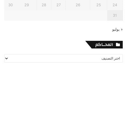
30
29
28
27
26
25
24
31
« يوليو
المحــاكم
المحــاكم