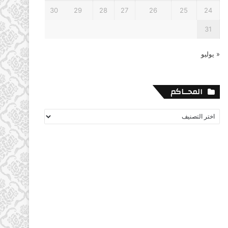
30
29
28
27
26
25
24
31
« يوليو
المحــاكم
المحــاكم