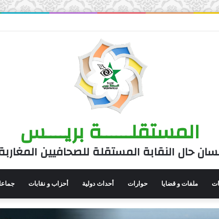
المستقلــــــة بريــــس
سان حال النقابة المستقلة للصحافيين المغاربة
نات
ملفات و قضايا
حوارات
أحداث دولية
أحزاب و نقابات
جماعا