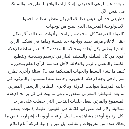
وتبعده عن الوعي الحقيقي بإشكاليات الواقع المطروحة، والشائكة
في نفس الآن.
فطبيعي جدا أن نعيش هذا الإعلام بكل معطياته ذات الحمولة
الأيديولوجية المخزنية، الذي يمتح من توجهات
“الدولة العميقة” كل شخوصه وبرامجه وأدوات اشتغاله، ألا يشكل
حقل الإعلام مرتعا خصبا وواجهة جد نفيسة وهامة في تشكيل الرأي
العام الوطني بكل أبعاده ومجالاته المتعددة ؟ ألا تعتبر سلطة الإعلام
أقوى من كل السلط، والسيف البتار في ترسيم وهندسة وتقطيع
الكلمة والمعنى والرمز والدلالة، لأجل هندسة الرأي العام وتحويره
كيف ما تشاء السلط والجهات المتحكمة فيه ..؟ أسئلة وأخرى تطرح
بمرارة في وجه الإعلام المغربي، وخاصة منه المسموع والمرئي، في
جانبه المرتبط بدواليب الدولة، وبالأحرى النظامي الرسمي المغربي .
لم يعد المواطن المغربي بمقدوره وعي ما يبث في كل برامج الإعلام
المسموع والمرئي بفعل حلقات التدجين التي حصلت على مراحل
متتالية، ولا زالت تصوراتها قائمة في القيمين عليها، إذ تجده يصفق
لكل برنامج أوعند مشاهدة مسلسل أو فيلم أو وصلة إشهارية، ناس ما
يحاك ضده من تخريجات ومقالب، بل غير واع بها، لتركه أمام إعلام