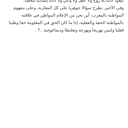
ليعود كائنا بلا روح ولا عقل ولا وعي ولا كائنا إنسانيا محضا.
وفي الأخير، نطرح سؤالا جوهريا على كل المغاربة، وعلى مفهوم
المواطنة بالمغرب، أين نحن من الإعلام المواطن في علاقته
بالمواطنة الحقة والفعلية، إذا ما كان الحق في المعلومة حقا وطنيا
فعليا وليس تهريجا وبهرجة وتغليطا وديماغوجية ..؟ .