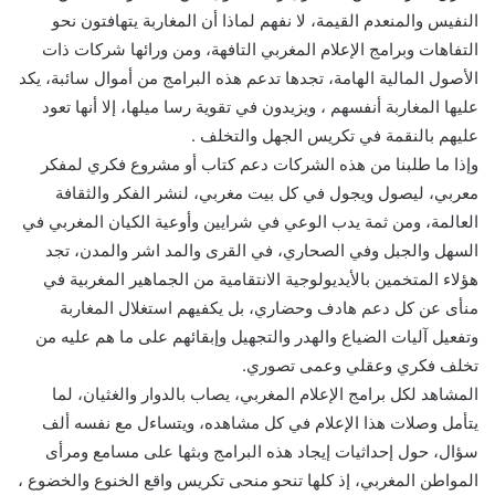
النفيس والمنعدم القيمة، لا نفهم لماذا أن المغاربة يتهافتون نحو
التفاهات وبرامج الإعلام المغربي التافهة، ومن ورائها شركات ذات
الأصول المالية الهامة، تجدها تدعم هذه البرامج من أموال سائبة، يكد
عليها المغاربة أنفسهم ، ويزيدون في تقوية رسا ميلها، إلا أنها تعود
عليهم بالنقمة في تكريس الجهل والتخلف .
وإذا ما طلبنا من هذه الشركات دعم كتاب أو مشروع فكري لمفكر
معربي، ليصول ويجول في كل بيت مغربي، لنشر الفكر والثقافة
العالمة، ومن ثمة يدب الوعي في شرايين وأوعية الكيان المغربي في
السهل والجبل وفي الصحاري، في القرى والمد اشر والمدن، تجد
هؤلاء المتخمين بالأيديولوجية الانتقامية من الجماهير المغربية في
منأى عن كل دعم هادف وحضاري، بل يكفيهم استغلال المغاربة
وتفعيل آليات الضياع والهدر والتجهيل وإبقائهم على ما هم عليه من
تخلف فكري وعقلي وعمى تصوري.
المشاهد لكل برامج الإعلام المغربي، يصاب بالدوار والغثيان، لما
يتأمل وصلات هذا الإعلام في كل مشاهده، ويتساءل مع نفسه ألف
سؤال، حول إحداثيات إيجاد هذه البرامج وبثها على مسامع ومرأى
المواطن المغربي، إذ كلها تنحو منحى تكريس واقع الخنوع والخضوع ،