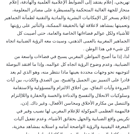
تهريجي، إعلام يفتقد إلى الضوابط الإعلامية العلمية والهادفة، إعلام
منحاز للجهة الغالبة المتحكمة والمسيطرة على مصادر المعلومة،
إعلام يسخر كل الإمكانيات البشرية والمادية والتقنية لطمأنة الجماهير
وتعميتها بمشاهد لاعلاقة لها بالحقيقة الممكنة، والتأثير على رؤيتها
للأشياء ولكل عوالم فضاءاتها الخاصة والعامة، حتى أصيبت كل
الجماهير المغربية بالعمى الذهني، وسيدت معه الرؤية الضبابية اتجاه
كل شيء في هذا الوطن .
لذا، إذا ما أصبح المواطن المغربي يسبح في فضاءات واسعة من
الضبابية، وعدم وضوح الرؤية اتجاه كل عوالمه، وإذا ما افتقد البوصلة
لتوجيهه نحو وجهات محددة بعينها ماذا ننتظر منه، وهو الذي لم يعد
قادرا على التمييز بين الجميل والقبيح، بين الصدق والكذب، بين آيات
المروءة وآيات النفاق، بين أخلاق الالتزام والمسؤولية والاستقامة
وسلوكيات الانحلال والتفسخ والدناءة والخسة والحقارة واللاإلتزام
والتنصل من مكارم الأخلاق ومحاسن الأفعال، وغير ذاك. إذن،
فالمهمة العظمى الموكولة للإعلام المغربي لها نصيب وفير في
تكريس واقع الضبابية والجهل بحقائق الأشياء، وعدم تفعيل آليات
المعرفة اليقينية والرؤية الواضحة أمامه و استلابه بمشاهد مخزية،