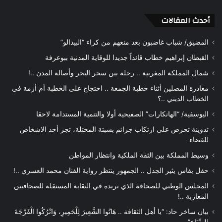
أحدث المقالات
المضيق/ شباب غاضبون بعد منعهم من كراء “البيدالو”
القبطان إبراهيم خطاب قائداً جديدا للوقاية المدنية ببوعرفة
شمال المملكة المغربية .. رحلة بين سحر البحر وأصالة المدن ..!
مغادرة المصلين أثناء خطبة الجمعة .. احتجاج على الخطبة أم أزمة في
الخطاب الديني ..؟
اليوسفية/ “الهانكارات” الصفيحية أولا والتنمية المستدامة لاحقا
تدوينة تحرض على ارتكاب جرائم بسبتة المحتلة، تجر أحد الاشخاص
للقضاء
وسيط المملكة بين الثقة الملكية وانتظار المواطن
حفل بفاس يثير الجدل .. الجمهور ينتظر رواية الفنان محمد العسري ..!
المجلس الوطني للصحافة الذي نريده في النقابة المستقلة للصحافيين
المغاربة ..!
بيان ساخر حاد: “يا أهل الثقافة .. هَاتُوا الشَّعِيرَ لِلْحَمِيرِ، وَاتْرُكُوا الْفَرْجَةَ
لِلضِّبَاعِ”