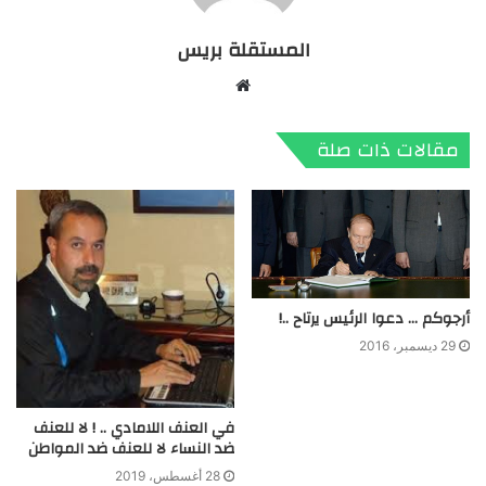
المستقلة بريس
موقع
الويب
مقالات ذات صلة
أرجوكم … دعوا الرئيس يرتاح ..!
29 ديسمبر، 2016
في العنف اللامادي .. ! لا للعنف
ضد النساء لا للعنف ضد المواطن
28 أغسطس، 2019