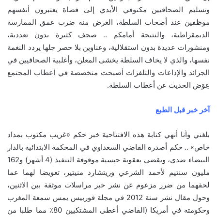
وتسليم الصحافيين مكتوفي الأيدي إلى قضاة يعتبرون أنفسهم
موظفين عند أصحاب السلطة، الغرض منه ضرب عمق الممارسة
الديمقراطية، والنتيجة أمامكم .. صحف كثيرة بدون تعددية،
ومنشورات عديدة بدون استقلالية، وعناوين بلا حصر جلها يردد النغمة
نفسها، والذي لا يخاف السلطة يخشى المعلن، وأغلبية الصحافيين في
الجرائد والإذاعات والتلفزات أصبحت متخصصة في أعطاب المجتمع
عِوَض الحديث عن أعطاب السلطة.
آخر خبر قبل الطبع
بلغني وأنا أنهي كتابة هذه الافتتاحية خبر حكم «غريب مكتوب بمداد
خاص» .. حكم أصدره القاضي السعداوي في المحكمة الابتدائية بالدار
البيضاء ضدي، ويقضي بعقوبة حبسية موقوفة التنفيذ (4 أشهر) و162
مليون سنتيم لأحمد الشرعي وريتشارد منيتير، تعويضا لهما عما
لحقهما من ضرر مزعوم عن نشر خبر مراسلات موثقة بين الاثنين،
وحول مقال نشر سنة 2012 في مجلة فوربيس يمس سمعة المغرب
وحكومته في أمريكا (القاضي أعطى المشتكيين 80٪ مما طلبا من