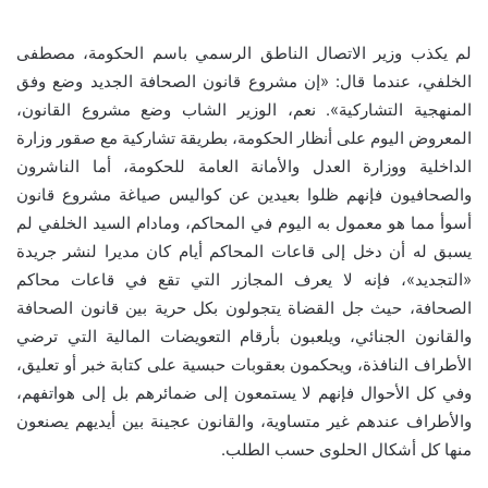
لم يكذب وزير الاتصال الناطق الرسمي باسم الحكومة، مصطفى
الخلفي، عندما قال: «إن مشروع قانون الصحافة الجديد وضع وفق
المنهجية التشاركية». نعم، الوزير الشاب وضع مشروع القانون،
المعروض اليوم على أنظار الحكومة، بطريقة تشاركية مع صقور وزارة
الداخلية ووزارة العدل والأمانة العامة للحكومة، أما الناشرون
والصحافيون فإنهم ظلوا بعيدين عن كواليس صياغة مشروع قانون
أسوأ مما هو معمول به اليوم في المحاكم، ومادام السيد الخلفي لم
يسبق له أن دخل إلى قاعات المحاكم أيام كان مديرا لنشر جريدة
«التجديد»، فإنه لا يعرف المجازر التي تقع في قاعات محاكم
الصحافة، حيث جل القضاة يتجولون بكل حرية بين قانون الصحافة
والقانون الجنائي، ويلعبون بأرقام التعويضات المالية التي ترضي
الأطراف النافذة، ويحكمون بعقوبات حبسية على كتابة خبر أو تعليق،
وفي كل الأحوال فإنهم لا يستمعون إلى ضمائرهم بل إلى هواتفهم،
والأطراف عندهم غير متساوية، والقانون عجينة بين أيديهم يصنعون
منها كل أشكال الحلوى حسب الطلب.