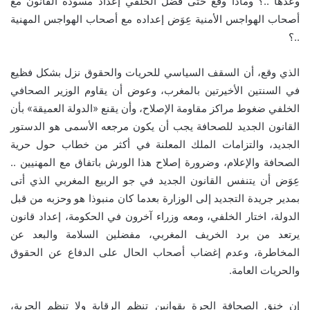
وعدها ..؟ وماذا وقع حتى فضل الخلفي إعداد مسودة القانون مع
أصحاب الهواجس الأمنية عِوَض إعداده مع أصحاب الهواجس المهنية
..؟
الذي وقع، أن السقف السياسي للحريات والحقوق نزل بشكل فظيع
في السنتين الأخيرتين بالمغرب، وعوض أن يقاوم الوزير الصحافي
الخلفي ضغوط مراكز مقاومة الإصلاح، وأن يقنع «الدولة العميقة» بأن
القانون الجديد للصحافة يجب أن يكون مرجعه الأسمى هو الدستور
الجديد، والتزامات الملك المعلنة في أكثر من خطاب حول حرية
الصحافة والإعلام، وضرورة إصلاح هذا الورش باتفاق مع المهنيين ..
عِوَض أن يتنفس القانون الجديد في جو الربيع المغربي الذي أتى
بمدير جريدة التجديد إلى الوزارة بعدما كان منبوذا هو وحزبه من قبل
الدولة، اختار الخلفي، ومعه وزراء آخرون في الحكومة، إعداد قانون
يرتعد من برد الخريف المغربي، مفضلين السلامة والبعد عن
المخاطرة، وعدم إغضاب أصحاب الحال على الدفاع عن الحقوق
والحريات العامة.
إن خنق الصحافة الحرة بقوانين تنظم الرقابة ولا تنظم الحرية،