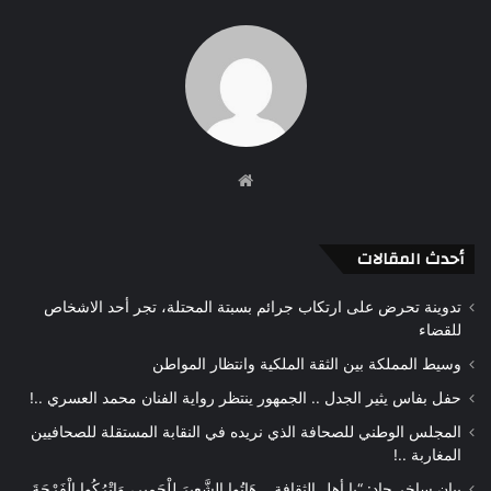
موقع
الويب
أحدث المقالات
تدوينة تحرض على ارتكاب جرائم بسبتة المحتلة، تجر أحد الاشخاص
للقضاء
وسيط المملكة بين الثقة الملكية وانتظار المواطن
حفل بفاس يثير الجدل .. الجمهور ينتظر رواية الفنان محمد العسري ..!
المجلس الوطني للصحافة الذي نريده في النقابة المستقلة للصحافيين
المغاربة ..!
بيان ساخر حاد: “يا أهل الثقافة .. هَاتُوا الشَّعِيرَ لِلْحَمِيرِ، وَاتْرُكُوا الْفَرْجَةَ