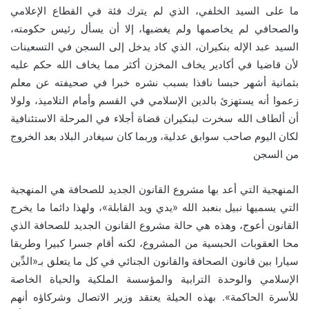
ما على السيد الخلفي، الذي لم يترك فئة في القطاع الإعلامي
والصحافي لم يخاصمها ولم يغضبها، إلا أن يسأل رئيس حكومته،
السيد عبد الإله بنكيران، الذي كاد يدخل إلى السجن في التسعينات
لأن قاضيا في أكادير يخاف المخزن أكثر مما يخاف الله حكم عليه
بثمانية أشهر حبسا نافذا بسبب نشره خبرا في صحيفته عن معلم
زعموا أنه يستهزئ بالدين الإسلامي في القسم وأمام التلاميذ، ولولا
أن ألطاف الله سخرت لبنكيران قضاة أجلاء في المرحلة الاستئنافية
لكان اليوم صاحب سوابق عدلية، وربما كان سيغادر البلاد بعد الخروج
من السجن
المنهجية التي أعد بها مشروع القانون الجديد للصحافة هي المنهجية
التي يسميها نبيل بنعبد الله «يدي ويد القابلة»، ولهذا دائما ما يخرج
القانون أعوج، وهذه هي حالة مشروع القانون الجديد للصحافة الذي
محا العقوبات الحبسية من المشروع، لكنه أقام جسرا كبيرا وطريقا
سيارا بين قانون الصحافة والقانون الجنائي في كل ما يتعلق بـ«الدِّين
الإسلامي والوحدة الترابية والمؤسسة الملكية والحياة الخاصة
للأسرة الحاكمة». بهذه الحيلة يعتقد وزير الاتصال وشركاؤه أنهم