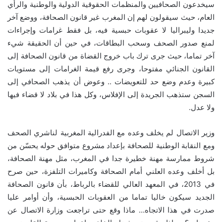
سيخدعون الصحافيين والمنظمات الحقوقية الدولية والوطنية والرأي
العام، حيث سيقولون لهم إن المغرب غير قانون الصحافة، ووضع آخر
جديدا وليبراليا لا عقوبات حبسية فيه، بل فقط غرامات وإجراءات
لمنع صدور الصحف وسحب البطاقات، في حين أن الحقيقة شيء
آخر تماما، حيث جرى ترك باب خروج القضاة من قانون الصحافة إلى
القانون الجنائي مفتوحا، وجرى رفع قيمة الغرامات إلى مستويات
كبيرة وعدم وضع حد للتعويضات .. وعوض أن يذهب الصحافي إلى
السجن ستذهب الجريدة إلى الإفلاس، وكل هذا في بلاد لا قضاء فيها
ولا عدل.
وزير الاتصال لم يخلف وعده مع الفدرالية المغربية لناشري الصحف
ومع النقابة الوطنية للصحافة بإعداد مشروع متوافق حوله يحسّن من
شروط ممارسة مهنة خطيرة جدا في المغرب، مثل مهنة الصحافة،
بل أخلف وعده العلني أمام الصحافة وكاميرات التلفزة، حين صرح
في 2013، في المعهد العالي للقضاء بالرباط، بأن قانون الصحافة
الجديد سيكون خاليا تماما من العقوبات الحبسية، وأن أوامر عليا
صدرت في هذا الاتجاه… ماذا وقع حتى تراجعت وزارة الاتصال عن