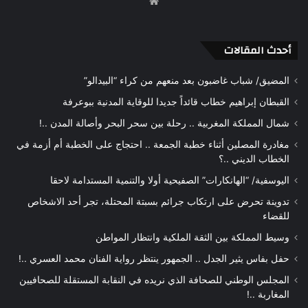
موقع
الويب
أحدث المقالات
المضيق/ شباب غاضبون بعد منعهم من كراء “البيدالو”
القبطان إبراهيم خطاب قائداً جديدا للوقاية المدنية ببوعرفة
شمال المملكة المغربية .. رحلة بين سحر البحر وأصالة المدن ..!
مغادرة المصلين أثناء خطبة الجمعة .. احتجاج على الخطبة أم أزمة في
الخطاب الديني ..؟
اليوسفية/ “الهانكارات” الصفيحية أولا والتنمية المستدامة لاحقا
تدوينة تحرض على ارتكاب جرائم بسبتة المحتلة، تجر أحد الاشخاص
للقضاء
وسيط المملكة بين الثقة الملكية وانتظار المواطن
حفل بفاس يثير الجدل .. الجمهور ينتظر رواية الفنان محمد العسري ..!
المجلس الوطني للصحافة الذي نريده في النقابة المستقلة للصحافيين
المغاربة ..!