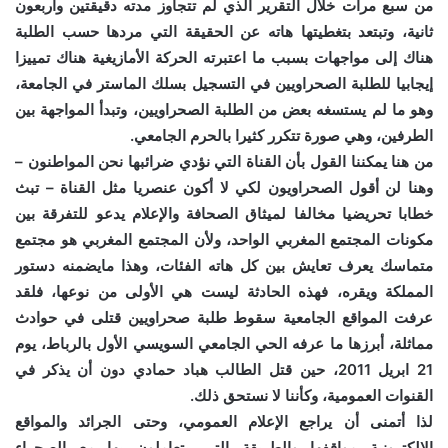
من سبع مرات خلال التقرير الذي لم تتجاوز مدته دقيقتين وأربعون
ثانية، وتبتعد بتغطيتها هاته عن الحقيقة التي مردها حسب الطلبة
هناك إلى مواجهات بسبب ما اعتبرته الحركة الأمازيغية هناك تمييزا
إيجابيا للطلبة الصحراويين في التسجيل بسلك الماستر في الجامعة،
وهو ما لم يستسغه بعض من الطلبة الصحراويين، وتبدأ المواجهة بين
الطرفين، وهي صورة تتكرر كثيرا بالحرم الجامعي.
من هنا يمكننا القول بأن القناة التي نؤدي ضرائبها نحن المواطنون –
وهنا لن أقول الصحراويون لكي لا أكون عنصريا مثل القناة – تبث
خطابا تحريضيا مخالفا لميثاق الصحافة والإعلام يدعو للتفرقة بين
مكونات المجتمع المغربي الواحد، ولأن المجتمع المغربي هو مجتمع
متماسك يعرف تعايش بين كل هاته الفئات، وهذا مايضمنه دستور
المملكة ويقره، فهذه الحادثة ليست هي الأولى من نوعها، فلقد
عرفت المواقع الجامعية سقوط طلبة صحراويين قتلى في حوادث
مماثلة، أبرزها ما عرفه الحي الجامعي السويسي الأول بالرباط، يوم
21 ابريل 2011، حين قتل الطالب هباد حمادي دون أن يذكر في
القنوات العمومية، وكأننا لا نستحق ذلك.
لذا أتمنى أن يراجع الإعلام العمومي، وحتى الجرائد والمواقع
الإلكترونية مواقفها والطريقة التي يتعاملون بها مع الصحراء