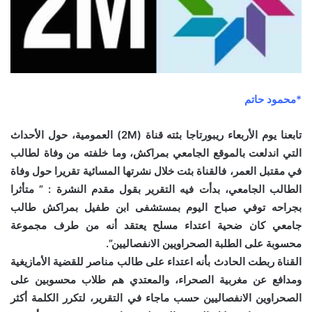
*محمود حاتم
تابعنا يوم الأربعاء ريبورتاجا بثته قناة (2M) العمومية، حول الأحداث
التي اندلعت بالموقع الجامعي بمراكش، وما خلفته من وفاة لطالب
في مقتبل العمر، فالقناة بثت خلال نشرتها المسائية تقريرا حول وفاة
الطالب الجامعي، بدأت فيه التقرير بقول مقدم النشرة : ” متأثرا
بجراحه توفي صباح اليوم بمستشفى ابن طفيل بمراكش طالب
جامعي كان ضحية اعتداء مسلح يعتقد أنه من طرف مجموعة
محسوبة على الطلبة الصحراويين الانفصاليين”.
القناة ربطت الحادث بأنه اعتداء على طالب مناصر للقضية الأمازيغية
ومدافع عن مغربية الصحراء، والمعتدي هم طلاب محسوبين على
الصحراوين الانفصاليين حسب ماجاء في التقرير، لتكرر الكلمة أكثر