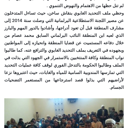
لم تنل حظها من الاهتمام والنهوض التنموي .
وحظي ملف التحديد الغابوي بنقاش ساخن، حيث تساءل المتدخلون
عن مصير اللجنة الاستطلاعية البرلمانية التي وصلت سنة 2014 إلى
مشارف المنطقة قبل أن تعود أدراجها، وأشادوا بالدور المهم والبارز
الذي لعبه ابن المنطقة النائب البرلماني السابق محمد عصام من
خلال دفاعه المستميت عن قضايا المنطقة وانحيازه إلى المواطنين
وبجهوده في التعريف بملف التحديد الغابوي والترافع عنه، كما طالبوا
نواب المنطقة وكافة المنتخبين بالاستمرار في الجهود التي بذلت في
الملف وطالبوا الحكومة بالتدخل الفوري لوقف كافة عمليات التحديد
التي تمارسها المندوبية السامية للمياه والغابات، حيث اعتبروها نزعا
لأراضيهم التي بذلوا قصد استرجاعها من المستعمر التضحيات
الجسام.