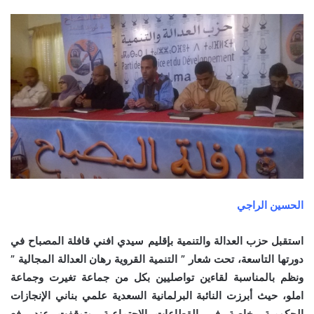
الحسين الراجي
استقبل حزب العدالة والتنمية بإقليم سيدي افني قافلة المصباح في
دورتها التاسعة، تحت شعار ” التنمية القروية رهان العدالة المجالية ”
ونظم بالمناسبة لقاءين تواصليين بكل من جماعة تغيرت وجماعة
املو، حيث أبرزت النائبة البرلمانية السعدية علمي بناني الإنجازات
الحكومية، خاصة في القطاعات الاجتماعية، وتوقفت عند رفع