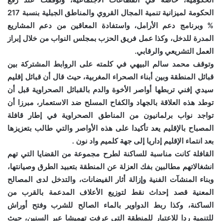
الحكومة لميزانية تنمية المجال القروي والمناطق الجبلية بنسبة 217
% وبرنامج دعم الأرامل، واستفادة المعاقين من دعم المشاريع
المدرة للدخل، وكذا عمل فريق الحزب بمجلس النواب من خلال إبراز
العمل التشريعي والرقابي.
وتوقف محمد سالم البيهي في كلمته على الروابط المشتركة بين
قبائل المنطقة وبين أبناء الصحراء المغربية، حيث قال أن قبائل إقليم
سيدي إفني تربطها أواصر الأخوة والدم بالقبائل الصحراوية قبل أن
توطد هذه العلاقة بالجهاد والكفاح المسلح ضد الاستعمار، مبرزا أن
تواجد نواب برلمانيون من المناطق الصحراوية في إطار قافلة
المصباح بالإقليم يعد تأكيدا على هذه الأواصر والتي طالب بتعزيزها
بعد انتماء الإقليم إداريا إلى جهة كلميم واد نون .
القافلة كانت مناسبة للساكنة لطرح مجموعة من القضايا التي تهم
انشغالاتهم مطالبين بفك العزلة عن المنطقة بتعبيد الطرق وصيانتها،
وبناء المنشآت الفنية وإزالة أثار الفيضانات، والتدخل لدى المصالح
المعنية قصد إحداث نقط لتوزيع الأعلاف المدعمة بالقرب من
الساكنة، وكذا ربط الدواوير بالماء الصالح للشرب وفتح أوراش
للتنمية ردا للاعتبار للمنطقة التي عرفت تهميشا عبر السنين، حيث