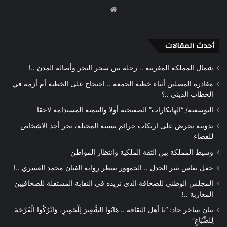
موقع
الويب
أحدث المقالات
شمال المملكة المغربية .. رحلة بين سحر البحر وأصالة المدن ..!
مغادرة المصلين أثناء خطبة الجمعة .. احتجاج على الخطبة أم أزمة في
الخطاب الديني ..؟
اليوسفية/ “الهانكارات” الصفيحية أولا والتنمية المستدامة لاحقا
تدوينة تحرض على ارتكاب جرائم بسبتة المحتلة، تجر أحد الاشخاص
للقضاء
وسيط المملكة بين الثقة الملكية وانتظار المواطن
حفل بفاس يثير الجدل .. الجمهور ينتظر رواية الفنان محمد العسري ..!
المجلس الوطني للصحافة الذي نريده في النقابة المستقلة للصحافيين
المغاربة ..!
بيان ساخر حاد: “يا أهل الثقافة .. هَاتُوا الشَّعِيرَ لِلْحَمِيرِ، وَاتْرُكُوا الْفَرْجَةَ
لِلضِّبَاعِ”