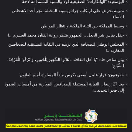
اليوسفية/ “الهانكارات” الصفيحية أولا والتنمية المستدامة لاحقا
تدوينة تحرض على ارتكاب جرائم بسبتة المحتلة، تجر أحد الاشخاص
للقضاء
وسيط المملكة بين الثقة الملكية وانتظار المواطن
حفل بفاس يثير الجدل .. الجمهور ينتظر رواية الفنان محمد العسري ..!
المجلس الوطني للصحافة الذي نريده في النقابة المستقلة للصحافيين
المغاربة ..!
بيان ساخر حاد: “يا أهل الثقافة .. هَاتُوا الشَّعِيرَ لِلْحَمِيرِ، وَاتْرُكُوا الْفَرْجَةَ
لِلضِّبَاعِ”
حقوقيون: قرار عامل أسفي يكرس مبدأ المساواة أمام القانون
بعد 27 ربيعا .. النقابة المستقلة للصحافيين المغاربة من أمسيات الصمود
إلى فجر التجديد ..!