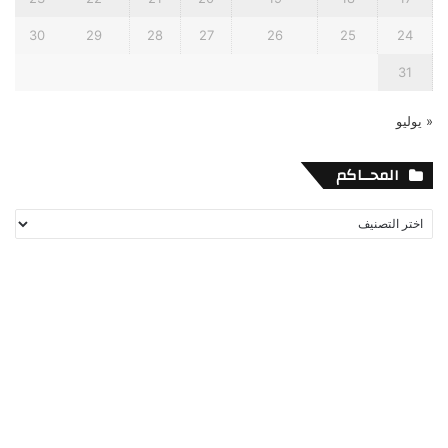
30
29
28
27
26
25
24
31
« يوليو
المحــاكم
المحــاكم