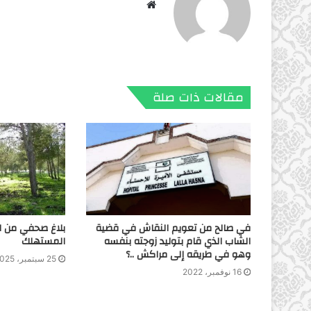
موقع
الويب
مقالات ذات صلة
في صالح من تعويم النقاش في قضية
بلاغ صحفي من ال
الشاب الذي قام بتوليد زوجته بنفسه
المستهلك
وهو في طريقه إلى مراكش ..؟
25 سبتمبر، 2025
16 نوفمبر، 2022