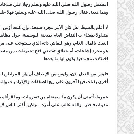
استعمل رسول اللـه صلى اللـه عليه وسلم رجلا على صدقات بنى
وهذا هدية، فقال رسول اللـه صلى اللـه عليه وسلم: فهلا ج
لا أعلم بالضبط، هل كان الأمر مجرد صدفة، وإن كنت أؤمن 
متداولا بفضاءات النقاش العام بمدينة اليوسفية، حول مظاه
العبث بالمال العام، وهو النقاش ذاته الذي يستوجب على من
هو مجرد إشاعات، أم حقائق تقتضي فتح تحقيقات، من منطلق
اختلالات مجتمعية يكون لها ما بعدها
فليس من العدل إذن، وليس من الإنصاف أن يئِن المواطن ا
أخرى يقتات فيها آخرون على ريع الصفقات والإكراميات وال
عموما، أتمنى أن يكون ما سمعناه من تسريبات، وما قرأناه 
مدينة تحتضر.. واللـه غالب على أمره .. ولكن، أكثر الناس لا