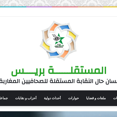
المستقلــــــة بريــــس
سان حال النقابة المستقلة للصحافيين المغاربة
نات
ملفات و قضايا
حوارات
أحداث دولية
أحزاب و نقابات
جماعا