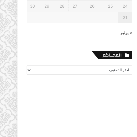
30
29
28
27
26
25
24
31
« يوليو
المحــاكم
المحــاكم