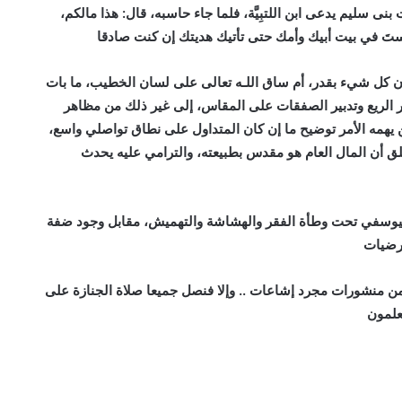
 سليم يدعى ابن اللتبِيَّة، فلما جاء حاسبه، قال: هذا مالكم،
لستَ في بيت أبيك وأمك حتى تأتيك هديتك إن كنت صادقا
أن كل شيء بقدر، أم ساق اللـه تعالى على لسان الخطيب، ما بات
ر الريع وتدبير الصفقات على المقاس، إلى غير ذلك من مظاهر
 يهمه الأمر توضيح ما إن كان المتداول على نطاق تواصلي واسع،
 أن المال العام هو مقدس بطبيعته، والترامي عليه يحدث
ليوسفي تحت وطأة الفقر والهشاشة والتهميش، مقابل وجود ضفة
ترضيات
من منشورات مجرد إشاعات .. وإلا فنصل جميعا صلاة الجنازة على
يعلمون