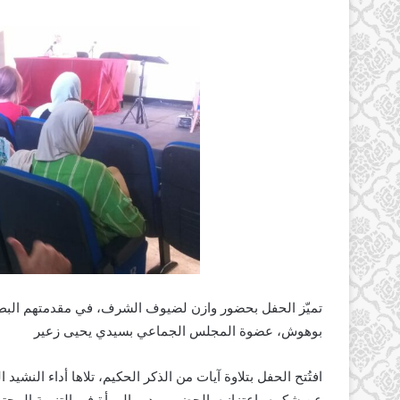
تميّز الحفل بحضور وازن لضيوف الشرف، في مقدمتهم البطلة
بوهوش، عضوة المجلس الجماعي بسيدي يحيى زعير
افتُتح الحفل بتلاوة آيات من الذكر الحكيم، تلاها أداء النشيد
عن شكره واعتزازه بالحضور وبدور المرأة في التنمية المجتم