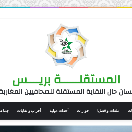
المستقلــــــة بريــــس
سان حال النقابة المستقلة للصحافيين المغاربة
نات
ملفات و قضايا
حوارات
أحداث دولية
أحزاب و نقابات
جماعا