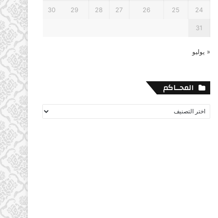
30
29
28
27
26
25
24
31
« يوليو
المحــاكم
المحــاكم