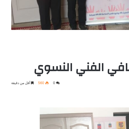
قافي الفني النسوي
0
560
أقل من دقيقة