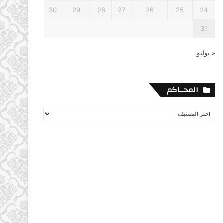
30
29
28
27
26
25
24
31
« يوليو
المحــاكم
المحــاكم