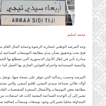
محمد اسليم
وجه المرصد الوطني لمحاربة الرشوة وحماية المال العام بداي
فتح بحث وتحقيق بشأن مدى مطابقة التوسعات الصناعية لم
مبادرة تأتي في إطار الأدوار الدستورية التي تضطلع بها الجم
والتنمية المستدامة واحترام القوانين الجاري بها العمل كما 
المرصد وحسب رسالته التي نتوفر على نسخة منها، توصل بم
أولاد جلالي بجماعة سيدي التيجي، إقليم أسفي، والتي تس
مطابقة بعض التوسعات والأشغال المنجزة للمقتضيات القانون
تشير إلى أن الوحدة الصناعية المعنية كانت قد استفادت م
المتداولة محليا تشير إلى وجود توسعات ومنشآت إضافية ت